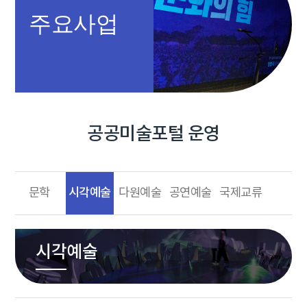
주요사업
공공미술포털 운영
시각예술
문학
다원예술
공연예술
국제교류
시각예술