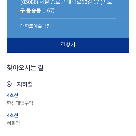
(03086) 서울 종로구 대학로10길 17 (종로
구 동숭동 1-67)
대학로예술극장
길찾기
찾아오시는 길
지하철
4호선
한성대입구역
4호선
혜화역