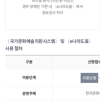
보조금 총액 1천만원 이상인
경우 정해진 기한 내 〈e나라도움〉에서
정보공시 처리
〈국가문화예술지원시스템〉 및 〈e나라도움〉
사용 절차
구분
신청접수(N
이용단계
운영주체
한국문화예