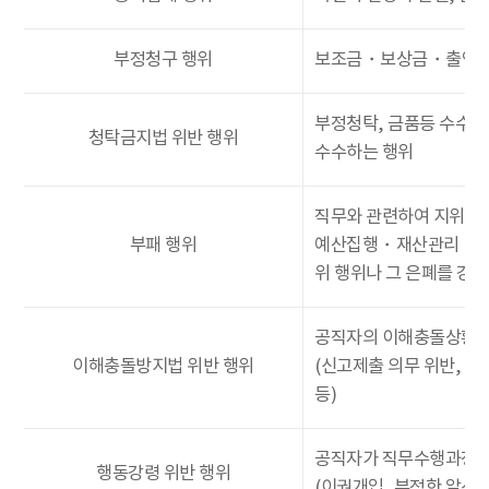
부정청구 행위
보조금・보상금・출연금 등
부정청탁, 금품등 수수,
청탁금지법 위반 행위
수수하는 행위
직무와 관련하여 지위・권
부패 행위
예산집행・재산관리・계약
위 행위나 그 은폐를 
공직자의 이해충돌상황에
이해충돌방지법 위반 행위
(신고제출 의무 위반, 직
등)
공직자가 직무수행과정에
행동강령 위반 행위
(이권개입, 부정한 알선・