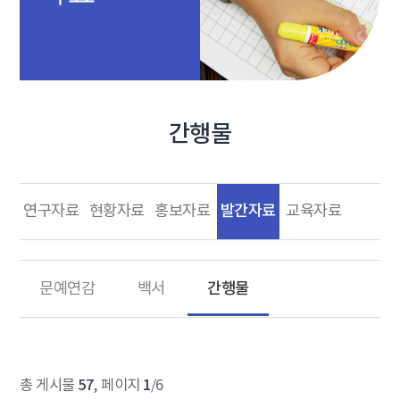
간행물
발간자료
연구자료
현황자료
홍보자료
교육자료
간행물
문예연감
백서
57
1
총 게시물
, 페이지
/6