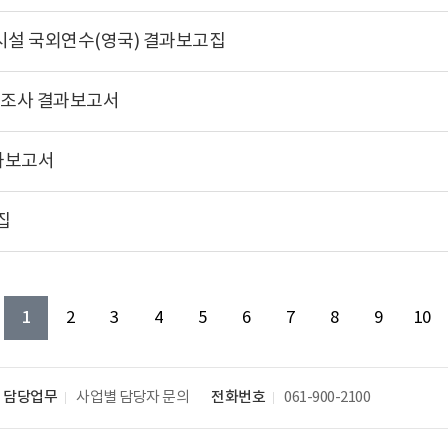
시설 국외연수(영국) 결과보고집
 조사 결과보고서
과보고서
집
1
2
3
4
5
6
7
8
9
10
담당업무
사업별 담당자 문의
전화번호
061-900-2100