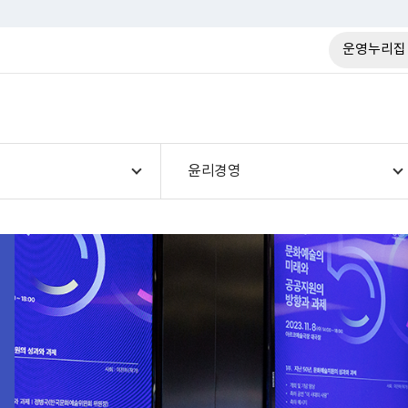
운영누리집
윤리경영