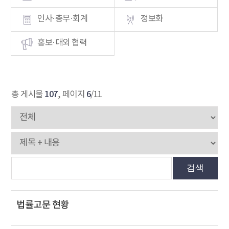
인사·총무·회계
정보화
홍보·대외 협력
107
6
총 게시물
, 페이지
/11
검색
법률고문 현황