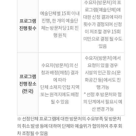
수요자(방문처)의 프
로그램(예술단체)에
예술단체별 15회 이내
대한 신청 결과에 따라
프로그램
진행, 한 개의 예술단
횟수가 결정되며 신청
진행 횟수
체는 방문처당 1회 진
이 저조할 경우 15회
행 원칙
미만으로 결정 될 수도
있음
수요자(방문처)에서
수요자(방문처)의 신
요청이 있을 경우
청과 배정(매칭) 결과
시설의 인근 장소(문
프로그램
에 따라
화공간 등)에서도 진
진행 장소
단체 소재지 인접 지역
행 가능
(전국)
또는 원격지에도 배정
* 선정 후 방문처와 협
될 수 있음
의 단계에서 필요시 예
산 변경 가능
※ 선정단체 프로그램에 대한 방문처의 수요부족 및 방문처
의 취소 발생 등에 대하여 단체와 예술위가 협의하여 추후 회
차 조정될 수 있음