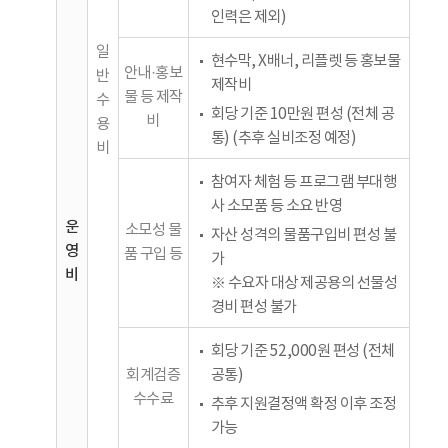
인력은 제외)
일
현수막, X배너, 리플렛 등 홍보물
안내·홍보
반
제작비
물 등 제작
수
회당 기준 10만원 편성 (전체 공
비
용
통) (추후 실비조정 예정)
비
참여자 체험 등 프로그램 부대행
사 소모품 등 소요 반영
운
소모성 물
자산 성격의 물품구입비 편성 불
영
품 구입 등
가
비
※ 수요자 대상 제공용의 선물성
경비 편성 불가
회당 기준 52,000원 편성 (전체
회계검증
공통)
수수료
추후 지원결정액 확정 이후 조정
가능