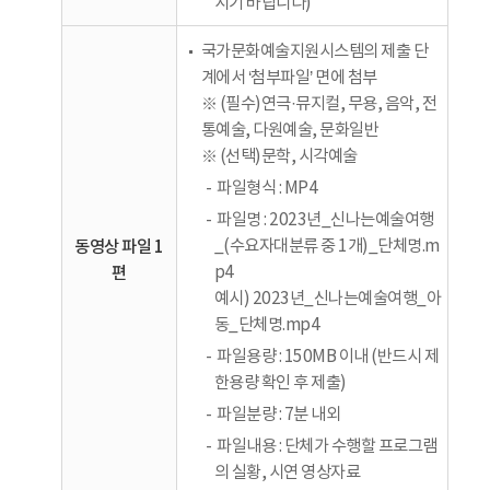
시기 바랍니다)
국가문화예술지원시스템의 제출 단
계에서 ‘첨부파일’ 면에 첨부
※ (필수)연극·뮤지컬, 무용, 음악, 전
통예술, 다원예술, 문화일반
※ (선택)문학, 시각예술
파일형식 : MP4
파일명 : 2023년_신나는예술여행
동영상 파일 1
_(수요자대분류 중 1개)_단체명.m
편
p4
예시) 2023년_신나는예술여행_아
동_단체명.mp4
파일용량 : 150MB 이내 (반드시 제
한용량 확인 후 제출)
파일분량 : 7분 내외
파일내용 : 단체가 수행할 프로그램
의 실황, 시연 영상자료