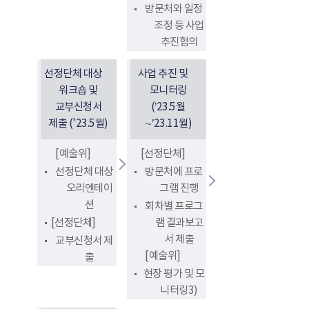
방문처와 일정
조정 등 사업
추진협의
선정단체 대상
사업 추진 및
워크숍 및
모니터링
교부신청서
(’23.5월
제출 ('23.5월)
∼’23.11월)
[예술위]
[선정단체]
선정단체 대상
방문처에 프로
오리엔테이
그램 진행
션
회차별 프로그
[선정단체]
램 결과보고
서 제출
교부신청서 제
[예술위]
출
현장 평가 및 모
니터링3)