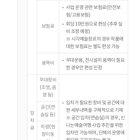
사업 운영 관련 보험료(안전보
험/고용보험)
회당 10만원으로 편성 (추후 실
보험료
비 조정 예정)
※ 시각예술장르의 경우 작품에
대한 보험료는 별도 편성 가능
무대운용, 전시설치 용역이 필요
용역비
한 경우만 편성 인정
무대장비
(조명, 음
향 등)
임차가 필요한 장비 및 공간에 대
공간(연
한 세부내역을 구체적으로 기재
임
습실 등)
※ 공간 임차(연습실)의 경우, 신
차
나는예술여행 사업 추진을 위한
차량(현
료
임차만 가능하며, 단체의 운영에
장이동