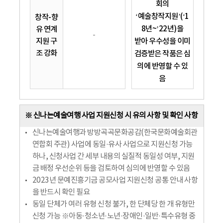
회의
‘예술창작지원’(‘1
창작-향
8년~’22년)을
유 연계
-
지원 구
받아 우수성을 이미
조 강화
검증받은 작품은 심
의에 반영할 수 있
음
※ 신나는예술여행 사업 지원신청 시 유의 사항 및 확인 사항
신나는예술여행과 방방곡곡문화공감(한국문화예술회관
연합회 주관) 사업에 동일·유사 사업으로 지원신청 가능
하나, 신청사업 간 세부 내용의 실질적 동일성 여부, 지원
금 배정 우선순위 등을 검토하여 심의에 반영할 수 있음
2023년 문예진흥기금 공모사업 지원신청 공통 안내 사항
을 반드시 확인 필요
동일 단체가 여러 유형 신청 불가, 한 단체당 한 개 유형만
신청 가능 ※아동·청소년·노년·장애인·일반·특수유형 중