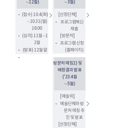
∼12월)
∼3월)
(접수) 10.4(화)
[선정단체]
∼10.31(월)
프로그램북1)
18:00
제출
(심의) 11월∼1
[방문처]
2월
프로그램 신청
(발표) 12월 말
(홈페이지)
방문처 매칭2) 및
배정결과 발표
('23.4월
∼5월)
[예술위]
예술단체와 방
문처 매칭 추
진 및 발표
[선정단체]