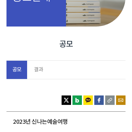
공모
공모
결과
2023년 신나는예술여행