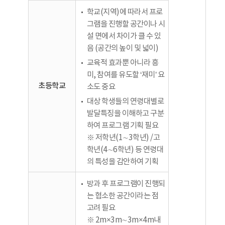
학교(지역)에 따라서 프로
그램을 진행할 공간이나 시
설 면에서 차이가 클 수 있
음 (공간의 높이 및 넓이)
교육적 효과뿐 아니라 흥
미, 참여를 유도할 ‘재미’ 요
초등학교
소도 중요
대상 학생들의 연령대별로
발달특징을 이해하고 구분
하여 프로그램 기획 필요
※ 저학년(1∼3학년) /고
학년(4∼6학년) 등 연령대
의 특성을 감안하여 기획
방과 후 프로그램이 진행되
는 협소한 공간이라는 점
고려 필요
※ 2m×3m∼3m×4m내