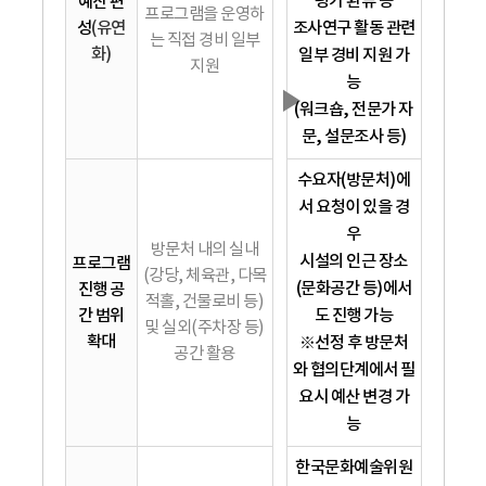
평가 환류 등
예산 편
프로그램을 운영하
성
(유연
조사연구 활동 관련
는 직접 경비 일부
화)
일부 경비 지원 가
지원
능
▶
(워크숍, 전문가 자
문, 설문조사 등)
수요자(방문처)에
서 요청이 있을 경
우
방문처 내의 실내
시설의 인근 장소
프로그램
(강당, 체육관, 다목
(문화공간 등)에서
진행 공
적홀, 건물로비 등)
간 범위
도 진행 가능
및 실외(주차장 등)
확대
※선정 후 방문처
공간 활용
와 협의단계에서 필
요시 예산 변경 가
능
한국문화예술위원