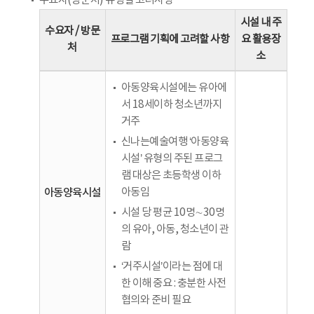
수요자(방문처) 유형별 고려사항
시설 내 주
수요자 / 방문
프로그램 기획에 고려할 사항
요 활용장
처
소
아동양육시설에는 유아에
서 18세이하 청소년까지
거주
신나는예술여행 ‘아동양육
시설’ 유형의 주된 프로그
램 대상은 초등학생 이하
아동양육시설
아동임
시설 당 평균 10명∼30명
의 유아, 아동, 청소년이 관
람
‘거주시설’이라는 점에 대
한 이해 중요 : 충분한 사전
협의와 준비 필요