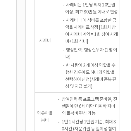
사례비는 1인당 최저 20만원
이상, 최고 80만원 이내로 편성
사례비 내에 식비를 포함한 금
액을 사례비로 책정 [1회차 참
여 사례비 계약 = 1회 참여 사례
사례비
비+1회 식비]
행정인력 : 행정실무자 (1명 이
내)
한 사람이 2개 이상 역할을 수
행한 경우에도 하나의 역할을
선택하여 신청(사례비 중복 편
성 및 지급 불가)
참여인력 중 프로그램 준비일, 진
행일에 만 6세 미만 미취학 자녀
영유아돌
의 돌봄비 편성 가능
봄비
1인 1시간당 1만원 기준, 최대 8
0시간 (자문위원 등 일회성 참여