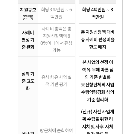
회당 4백만원 ∼ 8
지원규모
회당 3백만원 ∼ 6
(증액)
백만원
백만원
사례비 총액은 총
총 지원신청액 대비
사례비
지원신청액의 8
총 사례비 편성비율
편성 기
0%이내에서 편성
준 완화
한도 폐지
가능
본 사업의 선정 이
력 유·무에 따른 심
심의 기
의 기준 변별화
유사 향유 사업 실
준 고도
적 기반 평가
※신청단체의 사업
화
수행역량강화 심의
기준 합리화
(신규) 사전 사업계
획 수립을 위한 리
서치 및 사후 자체
방문처에 순회하여