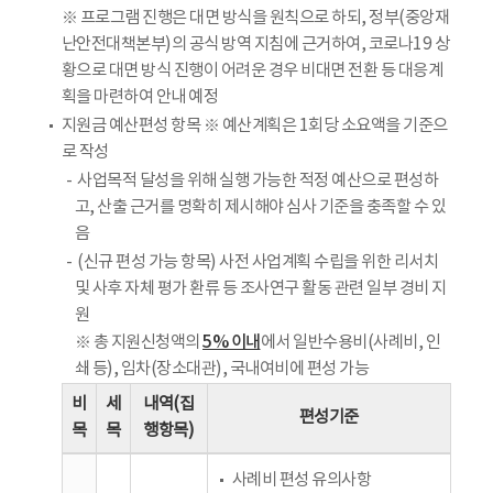
※ 프로그램 진행은 대면 방식을 원칙으로 하되, 정부(중앙재
난안전대책본부)의 공식 방역 지침에 근거하여, 코로나19 상
황으로 대면 방식 진행이 어려운 경우 비대면 전환 등 대응계
획을 마련하여 안내 예정
지원금 예산편성 항목 ※ 예산계획은 1회당 소요액을 기준으
로 작성
사업목적 달성을 위해 실행 가능한 적정 예산으로 편성하
고, 산출 근거를 명확히 제시해야 심사 기준을 충족할 수 있
음
(신규 편성 가능 항목) 사전 사업계획 수립을 위한 리서치
및 사후 자체 평가 환류 등 조사연구 활동 관련 일부 경비 지
원
5% 이내
※ 총 지원신청액의
에서 일반수용비(사례비, 인
쇄 등), 임차(장소대관), 국내여비에 편성 가능
비
세
내역(집
편성기준
목
목
행항목)
사례비 편성 유의사항