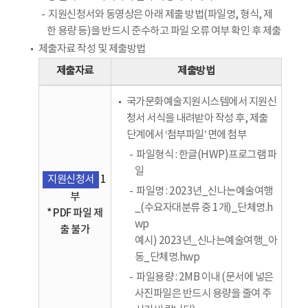
지원신청서와 동영상은 아래 제출 방법(파일명, 형식, 제
한 용량 등)을 반드시 준수하고 파일 오류 여부 확인 후 제출
제출자료 작성 및 제출방법
제출자료
제출방법
국가문화예술지원시스템에서 지원신
청서 서식을 내려받아 작성 후, 제출
단계에서 ‘첨부파일’ 면에 첨부
파일형식 : 한글(HWP)프로그램 파
일
1
지원신청서
파일명 : 2023년_신나는예술여행
부
_(수요자대분류 중 1개)_단체명.h
* PDF 파일 제
wp
출 불가
예시) 2023년_신나는예술여행_아
동_단체명.hwp
파일용량 : 2MB 이내 (문서에 넣은
사진파일은 반드시 용량을 줄여 주