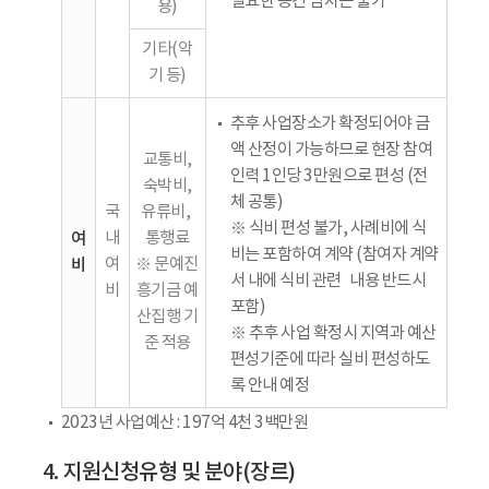
필요한 공간 임차는 불가
용)
기타(악
기 등)
추후 사업장소가 확정되어야 금
액 산정이 가능하므로 현장 참여
교통비,
인력 1인당 3만원으로 편성 (전
숙박비,
체 공통)
국
유류비,
※ 식비 편성 불가, 사례비에 식
여
내
통행료
비는 포함하여 계약 (참여자 계약
비
여
※ 문예진
서 내에 식비 관련 내용 반드시
비
흥기금 예
포함)
산집행 기
※ 추후 사업 확정시 지역과 예산
준 적용
편성기준에 따라 실비 편성하도
록 안내 예정
2023년 사업예산 : 197억 4천 3백만원
4. 지원신청유형 및 분야(장르)