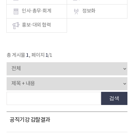
인사·총무·회계
정보화
홍보·대외 협력
1
1
총 게시물
, 페이지
/1
검색
공직기강 감찰결과