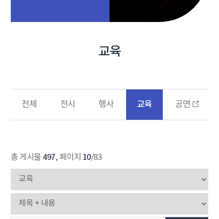
교육
교육
전체
전시
행사
공연
497
10
총 게시물
, 페이지
/83