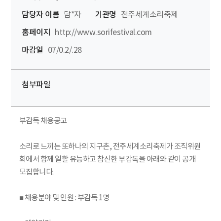
담당자 이름
담*자
기관명
전주세계소리축제
홈페이지
http://www.sorifestival.com
마감일
07/0.2/.28
첨부파일
부감독 채용공고
소리로 느끼는 또하나의 지구촌, 전주세계소리축제가 조직위원
회에서 함께 일할 유능하고 참신한 부감독을 아래와 같이 공개
모집합니다.
■ 채용분야 및 인원 : 부감독 1명