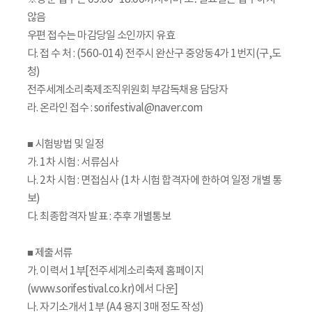
않음
우편 접수는 마감당일 소인까지 유효
다. 접 수 처 : (560-014) 전주시 완산구 중앙동4가 1번지(구,도
청)
전주세계소리축제조직위원회 부감독채용 담당자
라. 온라인 접수 : sorifestival@naver.com
■ 시험방법 및 일정
가. 1차 시험 : 서류심사
나. 2차 시험 : 면접심사 (1차 시험 합격자에 한하여 일정 개별 통
보)
다. 최종합격자 발표 : 추후 개별통보
■ 제출서류
가. 이력서 1부[전주세계소리축제 홈페이지
(www.sorifestival.co.kr)에서 다운]
나. 자기소개서 1부 (A4 용지 3매 정도 작성)