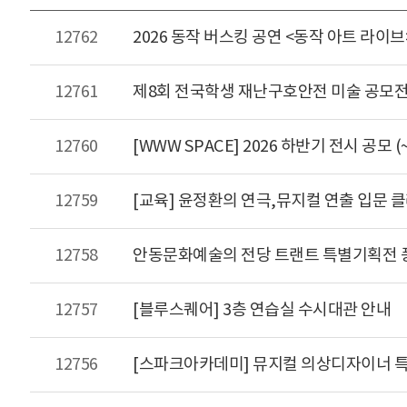
12762
2026 동작 버스킹 공연 <동작 아트 라이브
12761
제8회 전국학생 재난구호안전 미술 공모
12760
[WWW SPACE] 2026 하반기 전시 공모 
12759
[교육] 윤정환의 연극,뮤지컬 연출 입문 클래
12758
안동문화예술의 전당 트랜트 특별기획전 풍경
12757
[블루스퀘어] 3층 연습실 수시대관 안내
12756
[스파크아카데미] 뮤지컬 의상디자이너 특강 