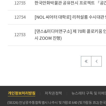
12755
한국만화박물관 공유전시 프로젝트 『공
12754
[NOL 씨어터 대학로] 리허설룸 수시대관
[댄스&미디어연구소] 제 70회 콜로키움 안내
12753
시 ZOOM 진행)
개인정보처리방침
저작권정책
뉴스레터 구독 및 이
(58326) 전남광주통합특별시 나주시 빛가람로 640 (빛가람동 352)