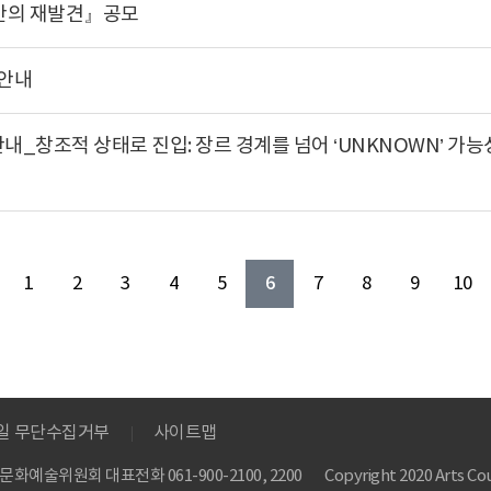
간의 재발견』공모
 안내
_창조적 상태로 진입: 장르 경계를 넘어 ‘UNKNOWN’ 가능성의
6
1
2
3
4
5
7
8
9
10
메일 무단수집거부
사이트맵
 한국문화예술위원회
대표전화 061-900-2100, 2200
Copyright 2020 Arts Cou