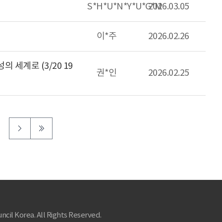
S*H*U*N*Y*U*G*M
2026.03.05
이*주
2026.02.26
 세계로 (3/20 19
권*인
2026.02.25
ncil Korea. All Rights Reserved.