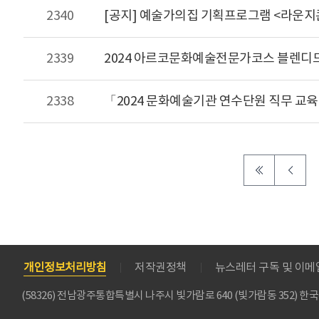
2340
[공지] 예술가의집 기획프로그램 <라운지콘
2339
2024 아르코문화예술전문가코스 블렌디드 교
2338
「2024 문화예술기관 연수단원 직무 교육」
개인정보처리방침
저작권정책
뉴스레터 구독 및 이
(58326) 전남광주통합특별시 나주시 빛가람로 640 (빛가람동 352)