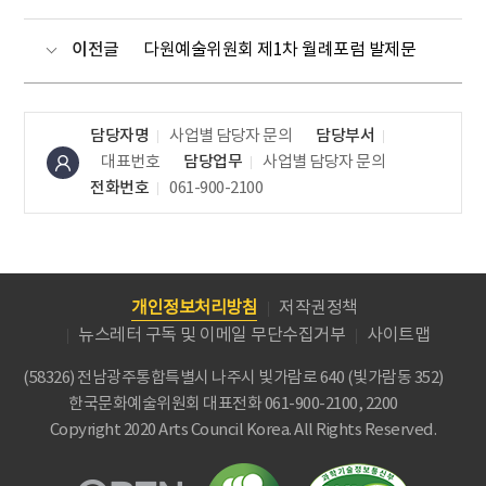
이전글
다원예술위원회 제1차 월례포럼 발제문
담당자명
사업별 담당자 문의
담당부서
대표번호
담당업무
사업별 담당자 문의
전화번호
061-900-2100
개인정보처리방침
저작권정책
뉴스레터 구독 및 이메일 무단수집거부
사이트맵
(58326) 전남광주통합특별시 나주시 빛가람로 640 (빛가람동 352)
한국문화예술위원회
대표전화 061-900-2100, 2200
Copyright 2020 Arts Council Korea. All Rights Reserved.