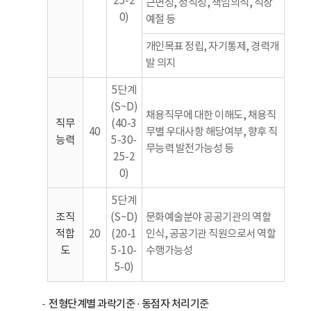
25-2
근면성, 정직성, 책임의식, 직장
0)
예절 등
개인목표 정립, 자기통제, 경력개
발 의지
5단계
(S~D)
채용직무에 대한 이해도, 채용직
직무
(40-3
40
무별 우대사항 해당여부, 향후 직
능력
5-30-
무능력 발전가능성 등
25-2
0)
5단계
조직
(S~D)
문화예술분야 공공기관의 역할
적합
20
(20-1
인식, 공공기관 직원으로서 역할
도
5-10-
수행가능성
5-0)
전형단계별 과락기준 · 동점자 처리기준