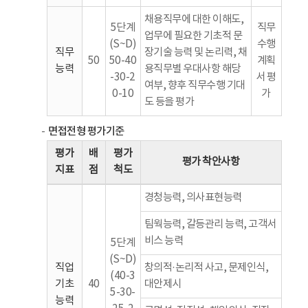
채용직무에 대한 이해도,
5단계
직무
업무에 필요한 기초적 문
(S~D)
수행
직무
장기술 능력 및 논리력, 채
50
50-40
계획
능력
용직무별 우대사항 해당
-30-2
서 평
여부, 향후 직무수행 기대
0-10
가
도 등을 평가
면접전형 평가기준
평가
배
평가
평가 착안사항
지표
점
척도
경청능력, 의사표현능력
팀웍능력, 갈등관리 능력, 고객서
비스 능력
5단계
(S~D)
직업
창의적·논리적 사고, 문제인식,
(40-3
기초
40
대안제시
5-30-
능력