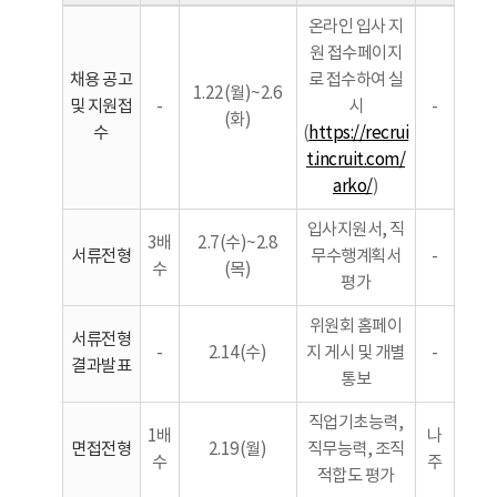
온라인 입사 지
원 접수페이지
채용 공고
로 접수하여 실
1.22(월)~2.6
및 지원접
-
시
-
(화)
수
(
https://recrui
t.incruit.com/
arko/
)
입사지원서, 직
3배
2.7(수)~2.8
서류전형
무수행계획서
-
수
(목)
평가
위원회 홈페이
서류전형
-
2.14(수)
지 게시 및 개별
-
결과발표
통보
직업기초능력,
1배
나
면접전형
2.19(월)
직무능력, 조직
수
주
적합도 평가