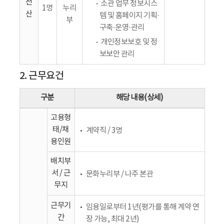
전
소관 업무 정보시스
1명
누리
산
템 및 홈페이지 기획·
부
구축·운영·관리
개인정보보호 및 정
보보안 관리
2. 근무요건
구분
해당 내용(상세)
고용형
태/채
계약직 / 3명
용인원
배치부
서 / 근
문화누리부 / 나주 본관
무지
근무기
임용일로부터 1년(평가를 통해 계약 연
간
장 가능, 최대 2년)