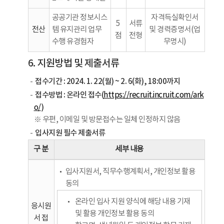
공공기관 정보시스
자격득실확인서
5
서류
전산
템 유지관리 업무
및 경력증명서(업
점
전형
수행 유경험자
무명시)
6. 지원방법 및 제출서류
접수기간 : 2024. 1. 22(월) ~ 2. 6(화), 18:00까지
접수방법 : 온라인 접수(
https://recruit.incruit.com/ark
)
o/
※ 우편, 이메일 및 방문접수는 일체 인정하지 않음
입사지원 필수 제출서류
구 분
세부 내용
입사지원서, 직무수행계획서, 개인정보 활용
동의
온라인 입사 지원 양식에 해당 내용 기재
응시원
및 활용 개인정보 활용 동의
서 접