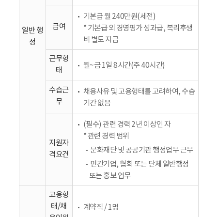
기본급 월 240만원(세전)
급여
* 기본급 외 경영평가 성과급, 복리후생
일반 행
비 별도 지급
정
근무형
월~금 1일 8시간(주 40시간)
태
수습근
채용사유 및 고용형태를 고려하여, 수습
무
기간 없음
(필수) 관련 경력 2년 이상인 자
* 관련 경력 범위
지원자
문화재단 및 공공기관 행정업무 근무
격요건
민간기업, 협회 또는 단체 일반행정
또는 홍보 업무
고용형
태/채
계약직 / 1명