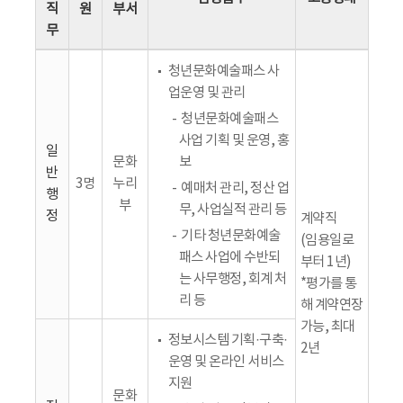
직
원
부서
무
청년문화예술패스 사
업운영 및 관리
청년문화예술패스
사업 기획 및 운영, 홍
일
문화
보
반
3명
누리
예매처 관리, 정산 업
행
부
무, 사업실적 관리 등
정
계약직
기타 청년문화예술
(임용일로
패스 사업에 수반되
부터 1년)
는 사무행정, 회계 처
*평가를 통
리 등
해 계약연장
가능, 최대
정보시스템 기획·구축·
2년
운영 및 온라인 서비스
지원
문화