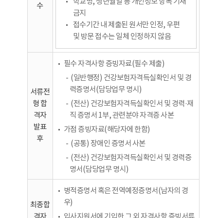
학교명, 생년월일 등 개인정보 항목 기재
수
금지
접수기간 내 제출된 원서만 인정, 우편
및 방문 접수는 일체 인정하지 않음
필수 자격사항 증빙자료(필수 제출)
(일반행정) 건강보험자격득실확인서 및 경
력증명서(담당업무 명시)
서류전
형 합
(전산) 건강보험자격득실확인서 및 경력·재
격자
직 증명서 1부, 관련분야 자격증 사본
발표
가점 증빙자료(해당자에 한함)
후
(공통) 장애인 증명서 사본
(전산) 건강보험자격득실확인서 및 경력증
명서(담당업무 명시)
병적증명서 혹은 전역예정증명서(남자의 경
우)
최종합
격자
입사지원서에 기입한 그 외 자격사항 증빙서류