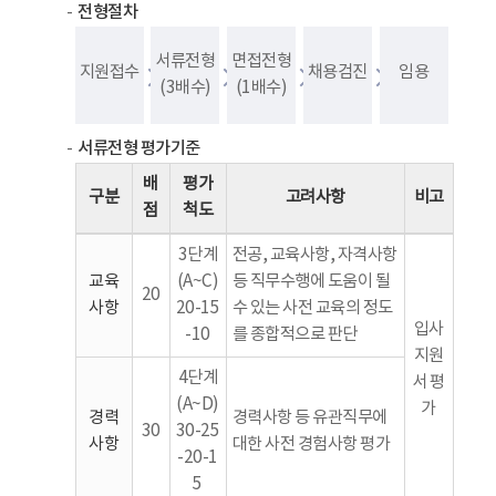
전형절차
서류전형
면접전형
지원접수
채용검진
임용
(3배수)
(1배수)
서류전형 평가기준
배
평가
구분
고려사항
비고
점
척도
3단계
전공, 교육사항, 자격사항
교육
(A~C)
등 직무수행에 도움이 될
20
사항
20-15
수 있는 사전 교육의 정도
입사
-10
를 종합적으로 판단
지원
4단계
서 평
(A~D)
가
경력
경력사항 등 유관직무에
30
30-25
사항
대한 사전 경험사항 평가
-20-1
5