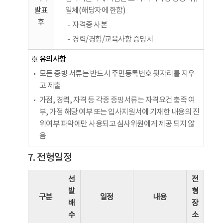
발표
일체(해당자에 한함)
후
자격증 사본
경력/경험/교육사항 증명서
※ 유의사항
모든 증빙 서류는 반드시 주민등록번호 뒷자리를 지우
고 제출
가점, 경력, 자격 등 각종 증빙서류는 자격요건 충족 여
부, 가점 해당 여부 또는 입사지원서에 기재한 내용의 진
위여부 파악에만 사용되고 심사위원에게 제공 되지 않
음
7. 전형일정
선
전
발
형
구분
일정
내용
배
장
수
소