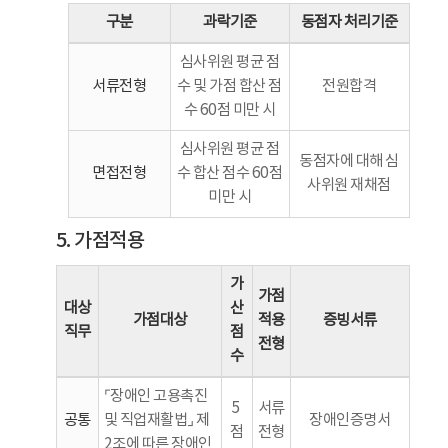
구분
과락기준
동점자 처리기준
심사위원 평균 점
서류전형
수 및 가점 합산 점
전원합격
수 60점 미만 시
심사위원 평균 점
동점자에 대해 심
면접전형
수 합산 점수 60점
사위원 재채점
미만 시
5. 가점적용
가
가점
대상
산
가점대상
적용
증빙서류
직무
점
전형
수
⌜장애인 고용촉진
5
서류
공통
및 직업재활법⌟ 제
장애인증명서
점
전형
2조에 따른 장애인