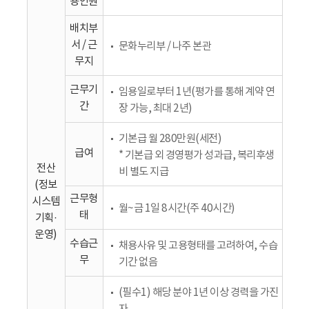
용인원
배치부
서 / 근
문화누리부 / 나주 본관
무지
근무기
임용일로부터 1년(평가를 통해 계약 연
간
장 가능, 최대 2년)
기본급 월 280만원(세전)
급여
* 기본급 외 경영평가 성과급, 복리후생
전산
비 별도 지급
(정보
근무형
시스템
월~금 1일 8시간(주 40시간)
태
기획·
운영)
수습근
채용사유 및 고용형태를 고려하여, 수습
무
기간 없음
(필수1) 해당 분야 1년 이상 경력을 가진