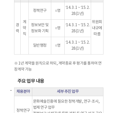
‘14. 3. 1 ~ ’15. 2.
정책연구
○명
28(1년)
계
위원회
경
정보보안 및
‘14. 3. 1 ~ ’15. 2.
약
○명
내규에
력
정보화 기획
28(1년)
직
따름
‘14. 3. 1 ~ ’15. 2.
일반행정
○명
28(1년)
※ 1년 계약을 원칙으로 하되, 계약종료 후 평가를 통하여 연
장계약 가능
주요 업무 내용
채용분야
세부 추진 업무
문화예술진흥에 필요한 정책개발, 연구·조사,
법제 연구 업무
정책연구