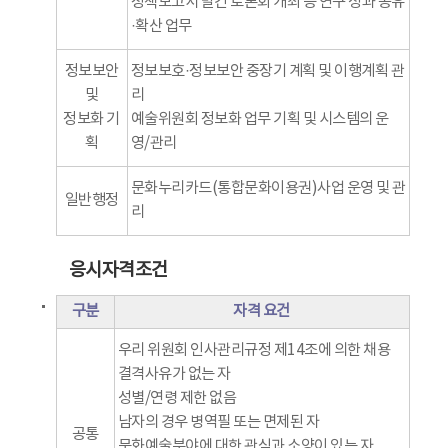
정책보고서 발간 토론회 개최 등 연구 성과 공유
·확산 업무
정보보안
정보보호·정보보안 중장기 계획 및 이행계획 관
및
리
정보화 기
예술위원회 정보화 업무 기획 및 시스템의 운
획
영/관리
문화누리카드(통합문화이용권)사업 운영 및 관
일반행정
리
응시자격조건
구분
자격 요건
우리 위원회 인사관리규정 제14조에 의한 채용
결격사유가 없는 자
성별/연령 제한 없음
남자의 경우 병역필 또는 면제된 자
공통
문화예술분야에 대한 관심과 소양이 있는 자