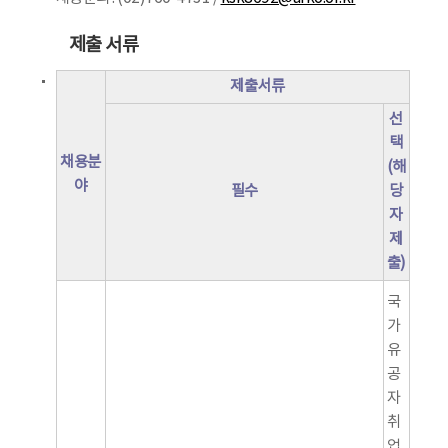
제출 서류
제출서류
선
택
채용분
(해
야
필수
당
자
제
출)
국
가
유
공
자
취
업