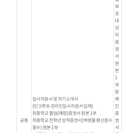
보
호
대
상
자
증
명
서
원
본
1
부
장
입사지원서 및 자기소개서
애
(인크루트 온라인입사지원서 입력)
인
최종학교 졸업(예정)증명서 원본 1부
증
공통
최종학교 전학년 성적증명서(백분율 환산점수
명
필수) 원본 1부
서