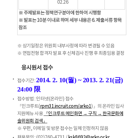
02.26
※ 주제발표는 정책연구분야에 한하여 시행함
※ 발표는 10분 이내로 하며 세부 내용은 6. 제출서류 항목
참조
※ 상기일정은 위원회 내부사정에 따라 변경될 수 있음
※ 면접전형 합격자 발표 후 신체검사 진행 후 최종임용 결정
응시원서 접수
2014. 2. 10(월) ~ 2013. 2. 21(금)
접수기간 :
24:00 限
접수방법 : 인터넷(온라인) 접수
『인크루트(
rpm31.incruit.com/arko1
)』의 온라인 입사
지원메뉴 사용
『인크루트 메인화면 → 구직 → 한국문화예
술위원회 검색』
※ 우편, 이메일 및 방문 접수는 일체 인정하지 않음
채용문의 : (02)760-4731 /
ksk8692@arko.or.kr