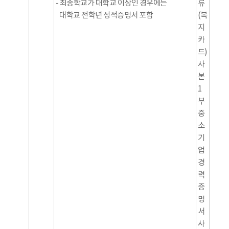
- 최종학교가 대학교 이상인 경우에는
류
대학교 전학년 성적증명서 포함
(복
지
카
드)
사
본
1
부
중
소
기
업
경
력
증
명
서
사