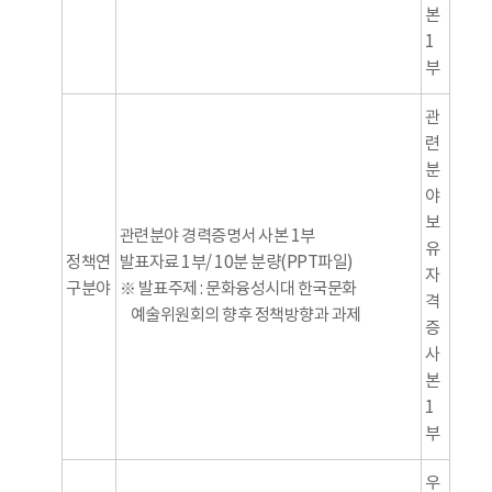
본
1
부
관
련
분
야
보
관련분야 경력증명서 사본 1부
유
정책연
발표자료 1부/ 10분 분량(PPT파일)
자
구분야
※ 발표주제 : 문화융성시대 한국문화
격
예술위원회의 향후 정책방향과 과제
증
사
본
1
부
우