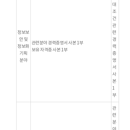
대
조
건
관
정보보
련
안 및
경
관련분야 경력증명서 사본 1부
정보화
력
보유 자격증 사본 1부
기획
증
분야
명
서
사
본
1
부
관
련
분
야