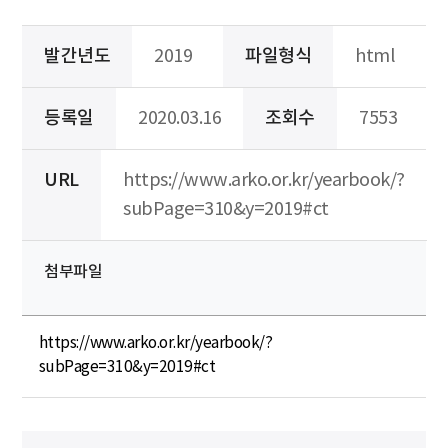
발간년도
2019
파일형식
html
등록일
2020.03.16
조회수
7553
URL
https://www.arko.or.kr/yearbook/?
subPage=310&y=2019#ct
첨부파일
https://www.arko.or.kr/yearbook/?
subPage=310&y=2019#ct