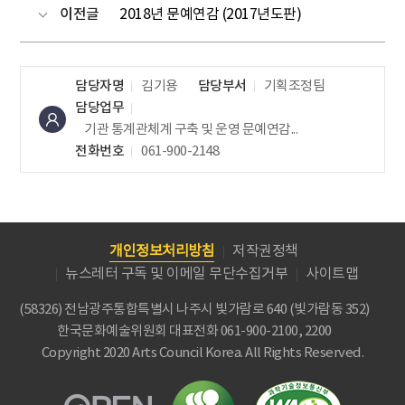
이전글
2018년 문예연감 (2017년도판)
담당자명
김기용
담당부서
기획조정팀
담당업무
기관 통계관체계 구축 및 운영
문예연감...
전화번호
061-900-2148
개인정보처리방침
저작권정책
뉴스레터 구독 및 이메일 무단수집거부
사이트맵
(58326) 전남광주통합특별시 나주시 빛가람로 640 (빛가람동 352)
한국문화예술위원회
대표전화 061-900-2100, 2200
Copyright 2020 Arts Council Korea. All Rights Reserved.