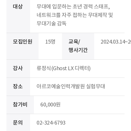
대상
무대에 입문하는 초년 경력 스태프,
네트워크를 자주 접하는 무대제작 및
무대기술 감독
모집인원
15명
교육/
2024.03.14~2
행사기간
강사
류정식(Ghost LX 디렉터)
장소
아르코예술인력개발원 실험무대
참가비
60,000원
문의
02-324-6793