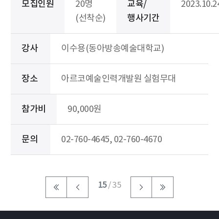
모집인원
20명
교육/
2023.10.2
(선착순)
행사기간
강사
이수용(동아방송예술대학교)
장소
아르코예술인력개발원 실험무대
참가비
90,000원
문의
02-760-4645, 02-760-4670
15
/ 35