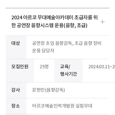
2024 아르코 무대예술아카데미 초급자를 위
한 공연장 음향시스템 운용(음향, 초급)
대상
공연장 초임 음향감독, 초급 음향 장비
운용 담당자
모집인원
25명
교육/
2024.03.11~2
행사기간
강사
문현민(음향감독)
장소
아르코예술인력개발원 실험무대