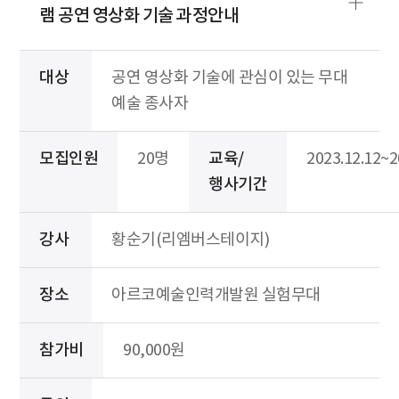
램 공연 영상화 기술 과정안내
대상
공연 영상화 기술에 관심이 있는 무대
예술 종사자
모집인원
20명
교육/
2023.12.12~2
행사기간
강사
황순기(리엠버스테이지)
장소
아르코예술인력개발원 실험무대
참가비
90,000원