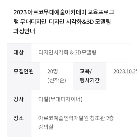
2023 아르코무대예술아카데미 교육프로그
램 무대디자인-디자인 시각화&3D 모델링
과정안내
대상
디자인시각화 & 3D모델링
모집인원
20명
교육/
2023.10.2
(선착순)
행사기간
강사
이철(무대디자이너)
장소
아르코예술인력개발원 창조관 2층
강의실