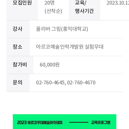
모집인원
20명
교육/
2023.10.1
(선착순)
행사기간
강사
올리버 그림(홍익대학교)
장소
아르코예술인력개발원 실험무대
참가비
60,000원
문의
02-760-4645, 02-760-4670