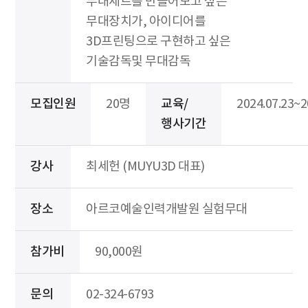
무대세트를 만들어보고 싶은
무대장치가, 아이디어를
3D프린팅으로 구현하고 싶은
기술감독및 무대감독
모집인원
20명
교육/
2024.07.23~2
행사기간
강사
최세헌 (MUYU3D 대표)
장소
아르코예술인력개발원 실험무대
참가비
90,000원
문의
02-324-6793