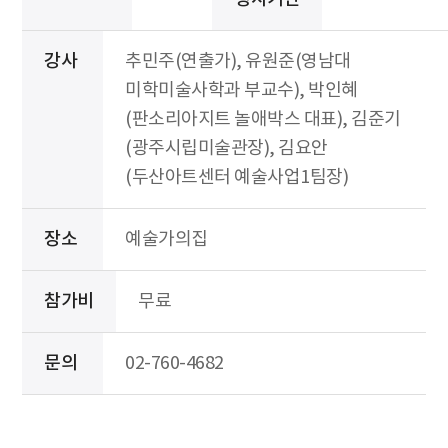
강사
추민주(연출가), 유원준(영남대
미학미술사학과 부교수), 박인혜
(판소리아지트 놀애박스 대표), 김준기
(광주시립미술관장), 김요안
(두산아트센터 예술사업1팀장)
장소
예술가의집
참가비
무료
문의
02-760-4682