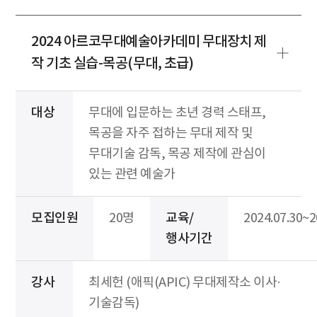
2024 아르코무대예술아카데미 무대장치 제
작 기초 실습-목공(무대, 초급)
대상
무대에 입문하는 초년 경력 스태프,
목공을 자주 접하는 무대 제작 및
무대기술 감독, 목공 제작에 관심이
있는 관련 예술가
모집인원
20명
교육/
2024.07.30~2
행사기간
강사
최세헌 (애픽(APIC) 무대제작소 이사·
기술감독)