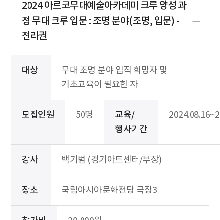
2024 아르코무대예술아카데미 크루 양성 과
정 무대 크루 입문 : 조명 분야(조명, 입문) -
전라권
대상
무대 조명 분야 입직 희망자 및
기초교육이 필요한 자
모집인원
50명
교육/
2024.08.16~2
행사기간
강사
백기범 (경기아트센터/부장)
장소
국립아시아문화전당 극장3