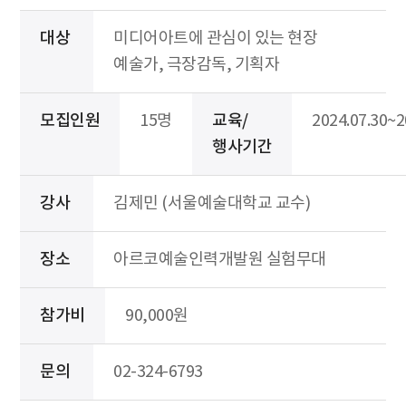
대상
미디어아트에 관심이 있는 현장
예술가, 극장감독, 기획자
모집인원
15명
교육/
2024.07.30~2
행사기간
강사
김제민 (서울예술대학교 교수)
장소
아르코예술인력개발원 실험무대
참가비
90,000원
문의
02-324-6793