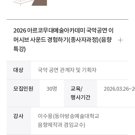
2026 아르코무대예술아카데미 국악공연 이
머시브 사운드 경험하기(종사자과정)(음향
특강)
대상
국악 공연 관계자 및 기획자
모집인원
30명
교육/
2026.03.26~2
행사기간
강사
이수용(동아방송예술대학교
음향제작과 겸임교수)