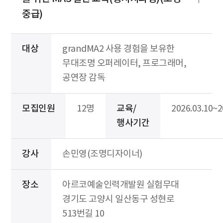
중급)
대상
grandMA2 사용 경험을 보유한
무대조명 오퍼레이터, 프로그래머,
공연장 감독
모집인원
12명
교육/
2026.03.10~2
행사기간
강사
손민영(조명디자이너)
장소
아르코예술인력개발원 실험무대
경기도 고양시 일산동구 성현로
513번길 10