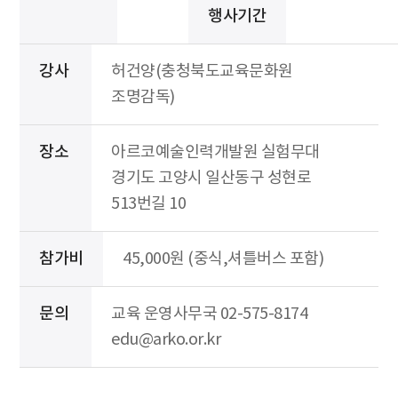
행사기간
강사
허건양(충청북도교육문화원
조명감독)
장소
아르코예술인력개발원 실험무대
경기도 고양시 일산동구 성현로
513번길 10
참가비
45,000원 (중식,셔틀버스 포함)
문의
교육 운영사무국 02-575-8174
edu@arko.or.kr