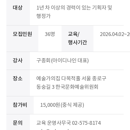
대상
1년 차 이상의 경력이 있는 기획자 및
행정가
모집인원
36명
교육/
2026.04.02~2
행사기간
강사
구종회(아이디나인 대표)
장소
예술가의집 다목적홀 서울 종로구
동숭길 3 한국문화예술위원회
참가비
15,000원(중식 제공)
문의
교육 운영사무국 02-575-8174