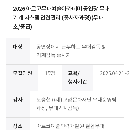
2026 아르코무대예술아카데미 공연장 무대
기계 시스템 안전관리 (종사자과정)(무대
초/중급)
대상
공연장에서 근무하는 무대감독 &
기계감독 종사자
모집인원
15명
교육/
2026.04.21~2
행사기간
강사
노승현 ((재) 고양문화재단 무대운영팀
과장, 무대기계감독)
장소
아르코예술인력개발원 실험무대