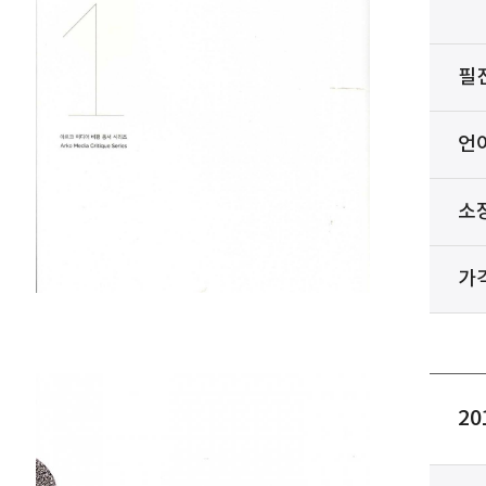
필
언
소
가
2