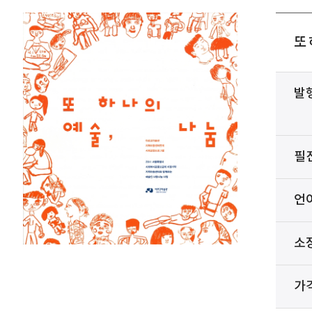
또 
발
필
언
소
가