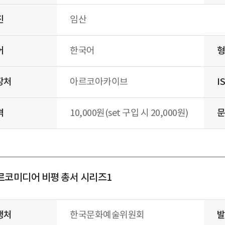
진
임산
어
한국어
장처
아르코아카이브
I
격
10,000원(set 구입 시 20,000원)
르코미디어 비평 총서 시리즈1
행처
한국문화예술위원회