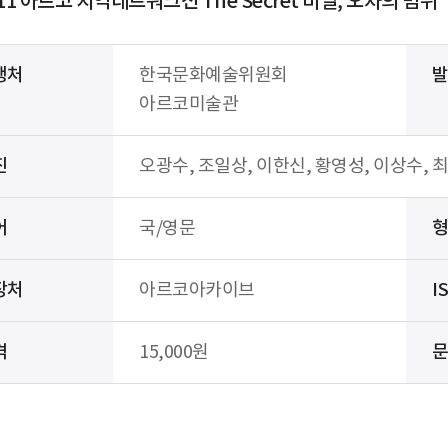
11 아르코 지역네트워크전 The Secret 비밀, 오차의 범위
행처
한국문화예술위원회
아르코미술관
진
오광수, 조일상, 이한신, 황영성, 이상수, 
어
국/영문
장처
아르코아카이브
I
격
15,000원