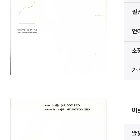
필
언
소
가
아
발