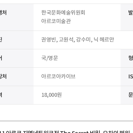
행처
한국문화예술위원회
아르코미술관
진
권영빈, 고원석, 강수미, 닉 헤르만
어
국/영문
장처
아르코아카이브
I
격
18,000원