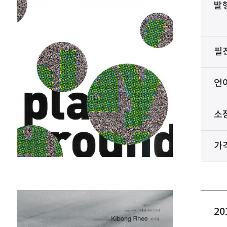
발
필
언
소
가
2