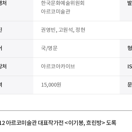
행처
한국문화예술위원회
아르코미술관
진
권영빈, 고원석, 정현
어
국/영문
장처
아르코아카이브
I
격
15,000원
012 아르코미술관 대표작가전 <이기봉, 흐린방> 도록