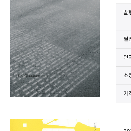
발
필
언
소
가