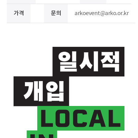
가격
문의
arkoevent@arko.or.kr