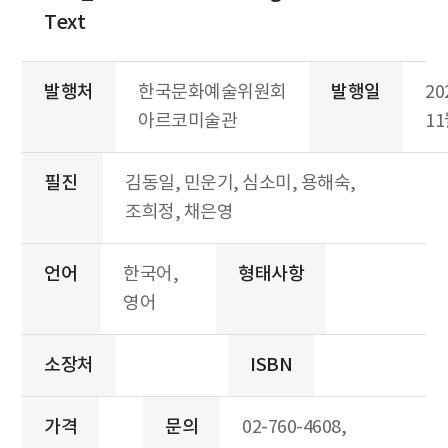
Text
발행처
한국문화예술위원회
발행일
20
아르코미술관
1
필진
김동일, 민운기, 심소미, 용해숙,
조희정, 채은영
언어
한국어,
형태사항
영어
소장처
ISBN
가격
문의
02-760-4608,