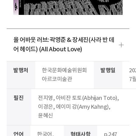
올 어바웃 러브: 곽영준 & 장세진(사라 반 데
어 헤이드) (All About Love)
발행처
한국문화예술위원회
발행일
20
아르코미술관
7
필진
전지영, 아비잔 토토(Abhijan Toto),
이경은, 에이미 강(Amy Kahng),
윤혜신
언어
한국어,
형태사항
p.247