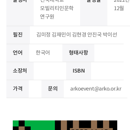
발행처
건국대학교
발행일
2022년
모빌리티인문학
12월
연구원
필진
김미정 김재민이 김현경 안진국 박이선
언어
한국어
형태사항
소장처
ISBN
가격
문의
arkoevent@arko.or.kr