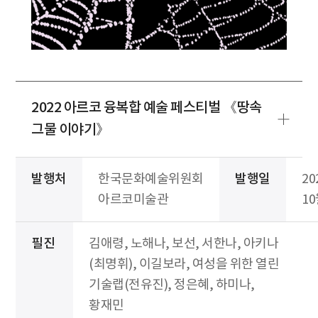
2022 아르코 융복합 예술 페스티벌 《땅속
그물 이야기》
발행처
한국문화예술위원회
발행일
20
아르코미술관
1
필진
김애령, 노해나, 보선, 서한나, 아키나
(최명휘), 이길보라, 여성을 위한 열린
기술랩(전유진), 정은혜, 하미나,
황재민