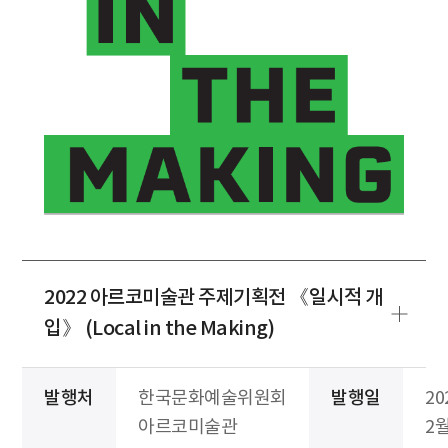
2022 아르코미술관 주제기획전 《일시적 개
입》 (Local in the Making)
발행처
한국문화예술위원회
발행일
20
아르코미술관
2