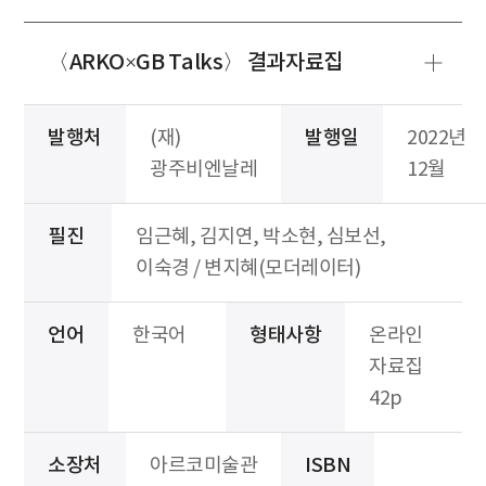
〈ARKO×GB Talks〉 결과자료집
발행처
(재)
발행일
2022년
광주비엔날레
12월
필진
임근혜, 김지연, 박소현, 심보선,
이숙경 / 변지혜(모더레이터)
언어
한국어
형태사항
온라인
자료집
42p
소장처
아르코미술관
ISBN