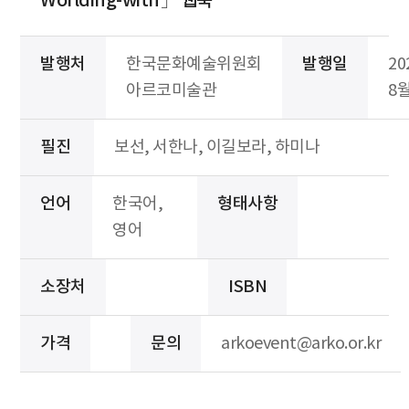
Worlding-with」 웹북
발행처
한국문화예술위원회
발행일
20
아르코미술관
8
필진
보선, 서한나, 이길보라, 하미나
언어
한국어,
형태사항
영어
소장처
ISBN
가격
문의
arkoevent@arko.or.kr