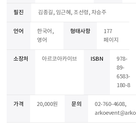
필진
김종길, 임근혜, 조선령, 차승주
언어
한국어,
형태사항
177
영어
페이지
소장처
아르코아카이브
ISBN
978-
89-
6583-
180-8
가격
20,000원
문의
02-760-4608,
arkoevent@arko.