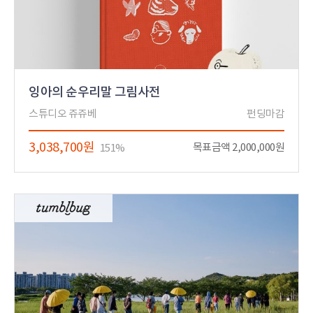
잉아의 순우리말 그림사전
스튜디오 쥬쥬베
펀딩마감
3,038,700원
목표금액 2,000,000원
151%