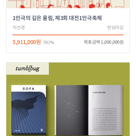
1인극의 깊은 울림, 제3회 대전1인극축제
지선경
펀딩마감
5,911,000원
목표금액 1,000,000원
591%