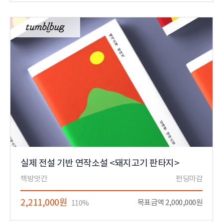
실제 전설 기반 연작소설 <돼지고기 판타지>
책방앗간
펀딩마감
2,211,000원
목표금액 2,000,000원
110%