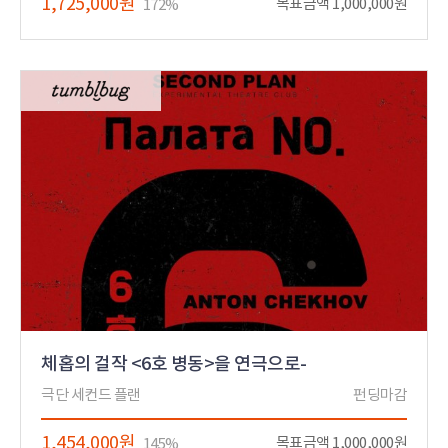
1,725,000원
목표금액 1,000,000원
172%
체홉의 걸작 <6호 병동>을 연극으로-
극단 세컨드 플랜
펀딩마감
1,454,000원
목표금액 1,000,000원
145%