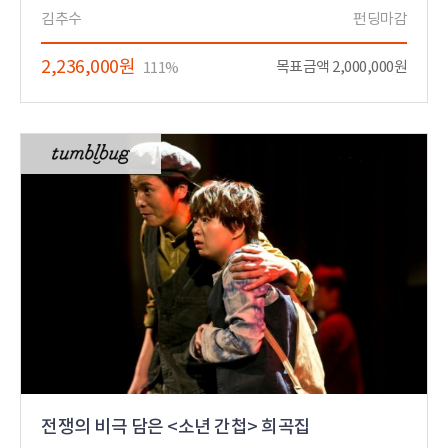
김추수
펀딩마감
2,236,000원
목표금액 2,000,000원
111%
전쟁의 비극 담은 <소년 간첩> 희곡집