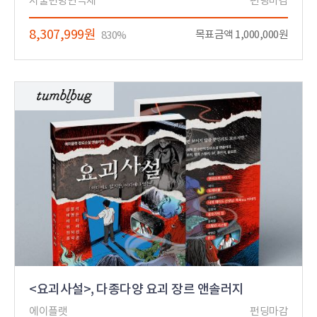
서울변방연극제
펀딩마감
8,307,999원
목표금액 1,000,000원
830%
<요괴사설>, 다종다양 요괴 장르 앤솔러지
에이플랫
펀딩마감