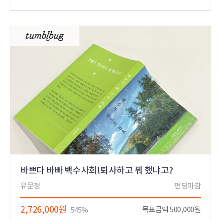
바쁘다 바빠 백수사회!퇴사하고 뭐 했냐고?
유문정
펀딩마감
2,726,000원
목표금액 500,000원
545%