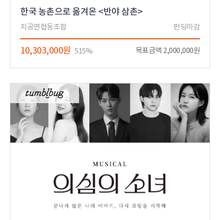
한국 농촌으로 옮겨온 <반야 삼촌>
지공연협동조합
펀딩마감
10,303,000원
목표금액 2,000,000원
515%