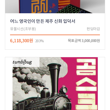
어느 영국인이 만든 제주 신화 입덕서
유물시선(조부용)
펀딩마감
6,118,300원
목표금액 3,000,000원
203%