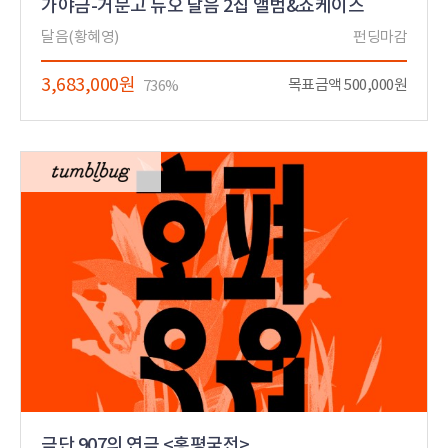
가야금-거문고 듀오 달음 2집 앨범&쇼케이스
달음(황혜영)
펀딩마감
3,683,000원
목표금액 500,000원
736%
극단 907의 연극 <홍평국전>