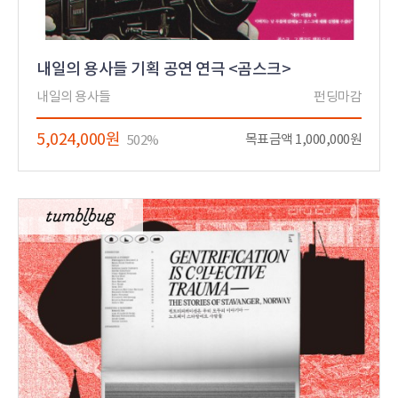
내일의 용사들 기획 공연 연극 <곰스크>
내일의 용사들
펀딩마감
5,024,000원
목표금액 1,000,000원
502%