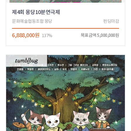
제4회 몽당10분연극제
문화예술협동조합 몽당
펀딩마감
6,888,000원
목표금액 5,000,000원
137%