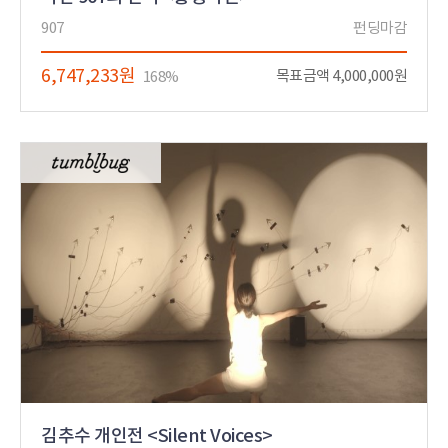
907
펀딩마감
6,747,233원
목표금액 4,000,000원
168%
김추수 개인전 <Silent Voices>