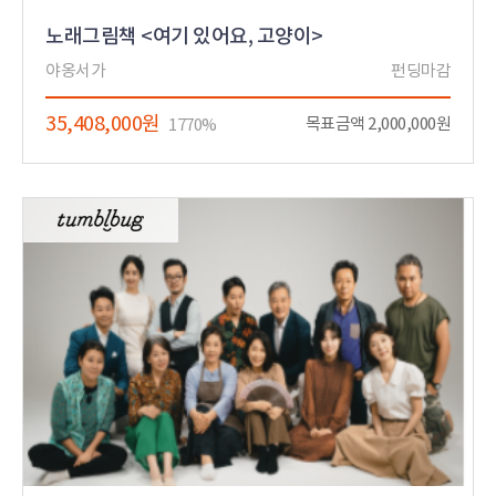
노래그림책 <여기 있어요, 고양이>
야옹서가
펀딩마감
35,408,000원
목표금액 2,000,000원
1770%