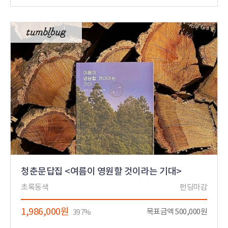
청춘문답집 <여름이 영원할 것이라는 기대>
초록동색
펀딩마감
1,986,000원
목표금액 500,000원
397%