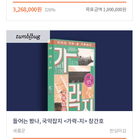
3,268,000원
목표금액 1,000,000원
326%
들어는 봤나, 국악잡지 <가락-지> 창간호
새롭꾼
펀딩마감