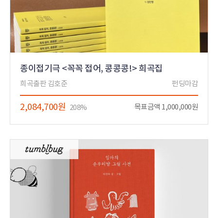
종이접기극 <꼭꼭 접어, 콩콩콩!> 희곡집
희곡출판 김호준
펀딩마감
2,084,700원
목표금액 1,000,000원
208%