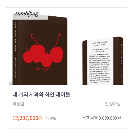
네 개의 사과와 하얀 테이블
최성임
펀딩마감
12,307,000원
목표금액 3,000,000원
410%