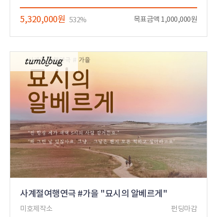
5,320,000원
목표금액 1,000,000원
532%
사계절여행연극 #가을 "묘시의 알베르게"
미호제작소
펀딩마감