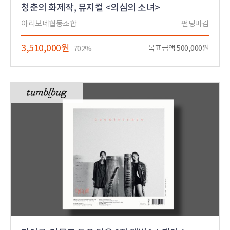
청춘의 화제작, 뮤지컬 <의심의 소녀>
아리보네협동조합
펀딩마감
3,510,000원
목표금액 500,000원
702%