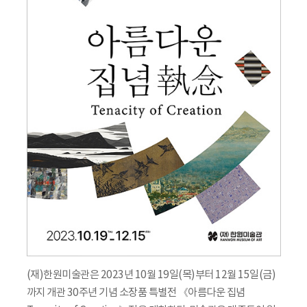
(재)한원미술관은 2023년 10월 19일(목)부터 12월 15일(금)
까지 개관 30주년 기념 소장품 특별전 《아름다운 집념