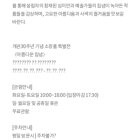
를 통해 설립자의 잠재된 심미안과 예술가들의 집념이 녹아든 작
품들을 감상하며, 고요한 아름다움과 사색의 즐거움을 맛보길
바란다.
개관30주년 기념 소장품 특별전
《아름다운 집념》
???????? ?? ????????
????. ??. ??. ??? - ??. ??. ???
⠀
[관람안내]
화요일-토요일 10:00~18:00 (입장마감 17:30)
일·월요일 및 공휴일 휴관
무료관람
⠀
[주차안내]
평일 방문시 | 주차불가?