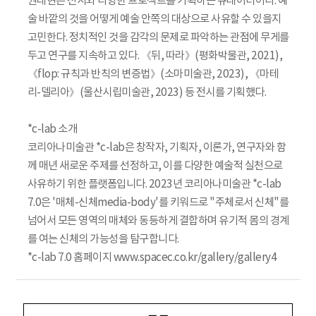
권태현은 전시와 다양한 프로젝트를 기획하는 큐레이터이다. 예
술 바깥의 것을 어떻게 예술 안쪽의 대상으로 사유할 수 있을지
고민한다. 정치적인 것을 감각의 문제로 파악하는 관점에 무게를
두고 연구를 지속하고 있다. 《뒤, 따라》(평화박물관, 2021),
《flop: 규칙과 반칙의 변증법》(소마미술관, 2023), 《마테
리-델리아》(울산시립미술관, 2023) 등 전시를 기획했다.
*c-lab 소개
코리아나미술관 *c-lab은 창작자, 기획자, 이론가, 연구자와 함
께 매년 새로운 주제를 선정하고, 이를 다양한 예술적 실천으로
사유하기 위한 플랫폼입니다. 2023년 코리아나미술관 *c-lab
7.0은 '매체-신체media-body'를 키워드로 "주체로서 신체"를
넘어서 모든 영역의 매체와 동등하게 결합하며 유기적 몸의 경계
를 여는 신체의 가능성을 탐구합니다.
*c-lab 7.0 홈페이지 www.spacec.co.kr/gallery/gallery4