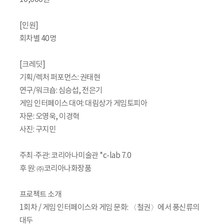
[인원]
회차별 40명
[크레딧]
기획/렉처 퍼포먼스: 권태현
연구/워크숍: 심승섭, 전은기
게임 인터페이스 대여: 대림상가 게임토피아
자문: 오영욱, 이경혁
사진: 구지민
주최·주관: 코리아나미술관 *c-lab 7.0
후 원: ㈜코리아나화장품
프로젝트 소개
1회차 / 게임 인터페이스와 게임 문화: 〈철권〉에서 풍신류의
대두