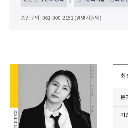
승인문의 : 061-900-2151 (경영지원팀)
최
분
기