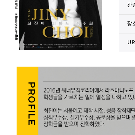
관
장
UR