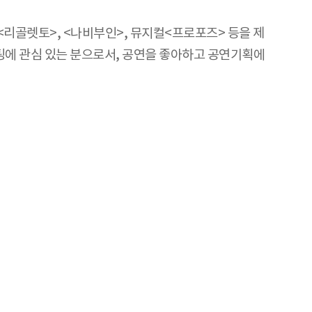
<리골렛토>, <나비부인>, 뮤지컬<프로포즈> 등을 제
케팅에 관심 있는 분으로서, 공연을 좋아하고 공연기획에