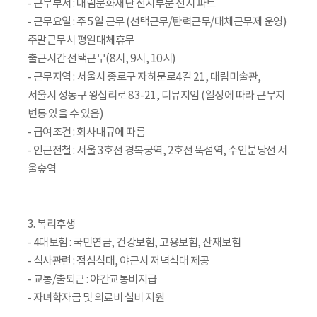
- 근무부서 : 대림문화재단 전시부문 전시 파트
- 근무요일 : 주 5일 근무 (선택근무/탄력근무/대체근무제 운영)
주말근무시 평일대체휴무
출근시간 선택근무(8시, 9시, 10시)
- 근무지역 : 서울시 종로구 자하문로4길 21, 대림미술관,
서울시 성동구 왕십리로 83-21, 디뮤지엄 (일정에 따라 근무지
변동 있을 수 있음)
- 급여조건 : 회사내규에 따름
- 인근전철 : 서울 3호선 경복궁역, 2호선 뚝섬역, 수인분당선 서
울숲역
3. 복리후생
- 4대보험 : 국민연금, 건강보험, 고용보험, 산재보험
- 식사관련 : 점심식대, 야근시 저녁식대 제공
- 교통/출퇴근 : 야간교통비지급
- 자녀학자금 및 의료비 실비 지원