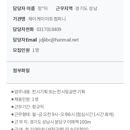
담당자 이름
정*자
근무지역
경기도 성남
기관명
제이케이아트컴퍼니
담당자전화
0317018409
담당자Email
jdjkbc@hanmail.net
모집인원
1명
첨부파일
◾ 업무내용 : 전시기획 또는 전시및공연 기획
◾ 채용인원 : 1명
◾ 근무기간 : 정규직
◾ 근무형태 : 월~금 오전 9시~오후6시 (점심시간 1시간 휴게)
◾ 근 무 지 : 경기도 성남시 분당구 이매역 100m
◾ 급 여 : 월 210만원 (세전금액) 및 수당(협의)