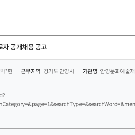
로자 공개채용 공고
박*현
근무지역
경기도 안양시
기관명
안양문화예술재
d?
hCategory=&page=1&searchType=&searchWord=&me