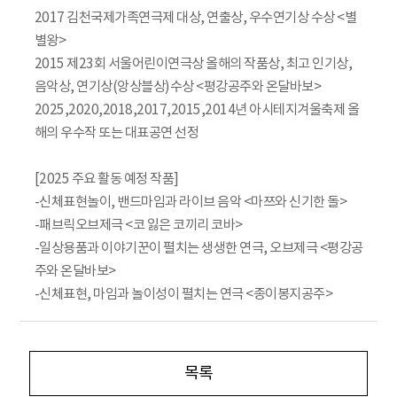
2017 김천국제가족연극제 대상, 연출상, 우수연기상 수상 <별
별왕>
2015 제23회 서울어린이연극상 올해의 작품상, 최고 인기상,
음악상, 연기상(앙상블상)수상 <평강공주와 온달바보>
2025,2020,2018,2017,2015,2014년 아시테지겨울축제 올
해의 우수작 또는 대표공연 선정
[2025 주요 활동 예정 작품]
-신체표현놀이, 밴드마임과 라이브 음악 <마쯔와 신기한 돌>
-패브릭오브제극 <코 잃은 코끼리 코바>
-일상용품과 이야기꾼이 펼치는 생생한 연극, 오브제극 <평강공
주와 온달바보>
-신체표현, 마임과 놀이성이 펼치는 연극 <종이봉지공주>
목록