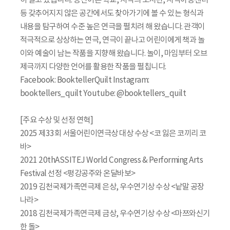
히 열고 있습니다. 농산어촌 학교, 지역의 도서관, 지역아동센터
등 갖추어지지 않은 공간에서도 찾아가기에 볼 수 있는 형식과
내용을 탐구하여 수준 높은 연극을 펼치려 해 왔습니다. 관객이
적극적으로 상상하는 연극, 연극이 끝나고 어린이에게 책과 놀
이와 예술이 남는 작품을 지향해 왔습니다. 놀이, 마임부터 오브
제극까지 다양한 언어를 활용한 작품을 펼칩니다.
Facebook: BooktellerQuilt Instagram:
booktellers_quilt Youtube: @booktellers_quilt
[주요 수상 및 선정 연혁]
2025 제33회 서울어린이연극상 대상 수상 <코 잃은 코끼리 코
바>
2021 20thASSITEJ World Congress & Performing Arts
Festival 선정 <평강공주와 온달바보>
2019 김천국제가족연극제 은상, 우수연기상 수상 <낱말 공장
나라>
2018 김천국제가족연극제 금상, 우수연기상 수상 <마쯔와신기
한 돌>