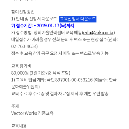
참여신청방법
1) 안내 및 신청서 다운로드 :
교육신청서 다운로드
2) 접수기간 : ~ 2019. 01. 17(목)까지
3) 접수방법 : 창의예술인력센터 교육 메일(
edu@arko.or.kr
)
메일접수가 어려울 경우 전화 문의 후 팩스 또는 현장 접수(전화 :
02-760-4654)
접수 후 교육 참가 공문 요청 시 메일 또는 팩스로 발송 가능
교육 참가비
80,000원 (3일 기준/중·석식 포함)
1) 교육비 입금 계좌 : 국민 897001-00-033216 (예금주 : 한국
문화예술위원회)
교육 수료 후 수료증 및 결과 자료집 제작 후 개별 우편 발송
주제
Vector Works 집중교육
교육내용