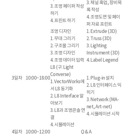
3. 채널 훅업, 장비목
3. 조명 페이퍼 작성
록 작성
하기
4. 조명도면 및 페이
4. 프린트 하기
퍼 자료 프린트
조명 디자인
1. Extrude (3D)
1. 무대 그리기
2. Truss (3D)
2. 구조물 그리기
3. Lighting
3. 조명 디자인
Instrument (3D)
4. 조명 데이터 입력
4. Label Legend
L8 (구. Light
Converse)
3일차
10:00~18:00
1. Plug-in 설치
1. VectorWorks에
2. L8 인터페이스 익
서 L8 동기화
히기
2. L8 Interface 알
3. Network (MA-
아보기
net, Art-net)
3. L8과 조명콘솔 연
4. 시뮬레이션 시작
결
4. 시뮬레이션
4일차
10:00~12:00
Q & A