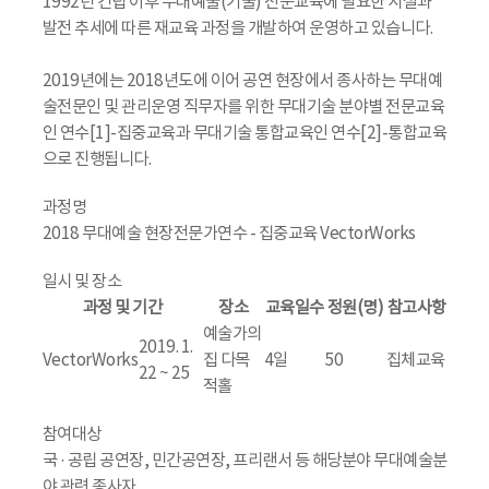
1992년 건립 이후 무대예술(기술) 전문교육에 필요한 시설과
발전 추세에 따른 재교육 과정을 개발하여 운영하고 있습니다.
2019년에는 2018년도에 이어 공연 현장에서 종사하는 무대예
술전문인 및 관리운영 직무자를 위한 무대기술 분야별 전문교육
인 연수[1]-집중교육과 무대기술 통합교육인 연수[2]-통합교육
으로 진행됩니다.
과정명
2018 무대예술 현장전문가연수 - 집중교육 VectorWorks
일시 및 장소
과정 및 기간
장소
교육일수
정원(명)
참고사항
예술가의
2019. 1.
VectorWorks
집 다목
4일
50
집체교육
22 ~ 25
적홀
참여대상
국 · 공립 공연장, 민간공연장, 프리랜서 등 해당분야 무대예술분
야 관련 종사자