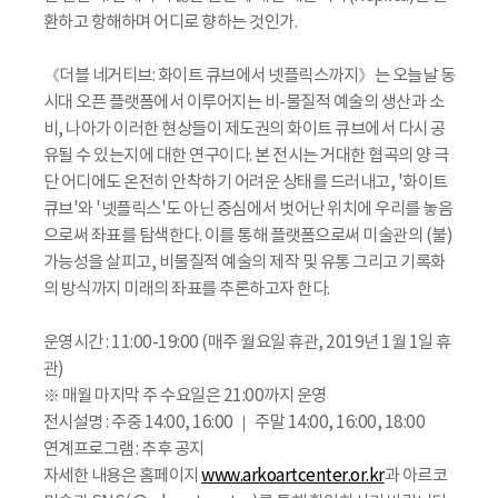
환하고 항해하며 어디로 향하는 것인가.
《더블 네거티브: 화이트 큐브에서 넷플릭스까지》는 오늘날 동
시대 오픈 플랫폼에서 이루어지는 비-물질적 예술의 생산과 소
비, 나아가 이러한 현상들이 제도권의 화이트 큐브에서 다시 공
유될 수 있는지에 대한 연구이다. 본 전시는 거대한 협곡의 양 극
단 어디에도 온전히 안착하기 어려운 상태를 드러내고, '화이트
큐브'와 '넷플릭스'도 아닌 중심에서 벗어난 위치에 우리를 놓음
으로써 좌표를 탐색한다. 이를 통해 플랫폼으로써 미술관의 (불)
가능성을 살피고, 비물질적 예술의 제작 및 유통 그리고 기록화
의 방식까지 미래의 좌표를 추론하고자 한다.
운영시간 : 11:00-19:00 (매주 월요일 휴관, 2019년 1월 1일 휴
관)
※ 매월 마지막 주 수요일은 21:00까지 운영
전시설명 : 주중 14:00, 16:00 ｜ 주말 14:00, 16:00, 18:00
연계프로그램 : 추후 공지
자세한 내용은 홈페이지
www.arkoartcenter.or.kr
과 아르코