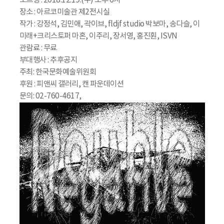
오프닝 : 2018.12.19.(수) 오후 6시
장소 : 아르코미술관 제2전시실
작가 : 강정석, 김민애, 곽이브, fldjf studio 박보마, 송다슬, 이
미래+크리스토퍼 마혼, 이주리, 장서영, 홍진훤, ISVN
관람료 : 무료
부대행사 : 추후공지
주최: 한국문화예술위원회
후원 : 피앤씨 갤러리, 캔 파운데이션
문의: 02-760-4617,