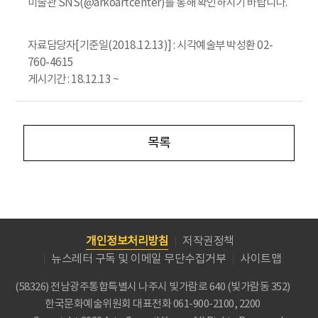
미술관 SNS(@arkoartcenter)를 통해 확인하시기 바랍니다.
자료담당자[기준일(2018.12.13)] : 시각예술부 박성환 02-
760-4615
게시기간 : 18.12.13 ~
목록
개인정보처리방침
저작권정책
뉴스레터 구독 및 이메일 무단수집거부
사이트맵
(58326) 전남광주통합특별시 나주시 빛가람로 640 (빛가람동 352)
한국문화예술위원회
대표전화 061-900-2100, 2200