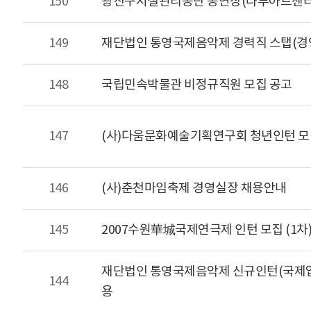
150
광진구시설관리공단 공연장(나루아트센터
149
재단법인 통영국제음악제 경력직 스탭(경
148
국립민속박물관 비정규직원 모집 공고
147
(사)다움문화예술기획연구회 청년인턴 모
146
(사)춘천마임축제 경영실장 채용안내
145
2007수원華城국제연극제 인턴 모집 (1차
재단법인 통영국제음악제 신규인턴(국제업무
144
용