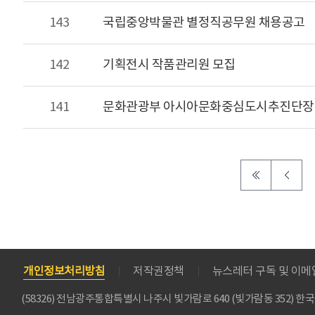
143
국립중앙박물관 별정직공무원 채용공고
142
기획전시 작품관리원 모집
141
문화관광부 아시아문화중심도시추진단장
개인정보처리방침
저작권정책
뉴스레터 구독 및 이
(58326) 전남광주통합특별시 나주시 빛가람로 640 (빛가람동 352)