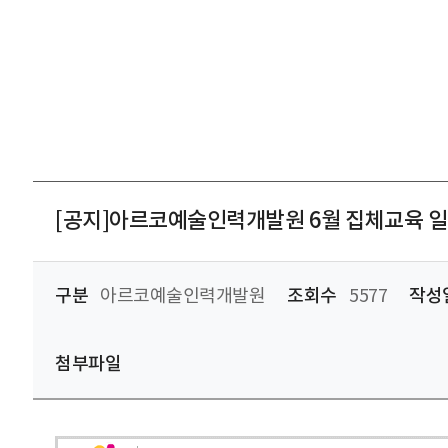
[공지]아르코예술인력개발원 6월 집체교육 일
구분
아르코예술인력개발원
조회수
5577
작성
첨부파일