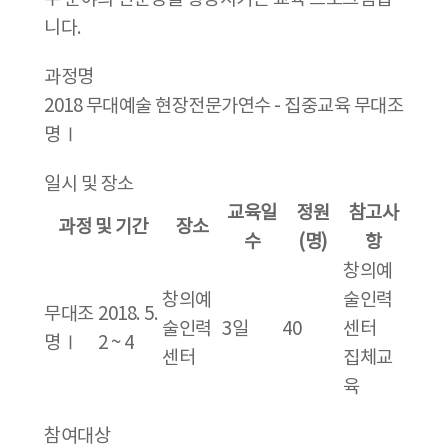
니다.
과정명
2018 무대예술 현장전문가연수 - 집중교육 무대조
명Ⅰ
일시 및 장소
교육일
정원
참고사
과정 및 기간
장소
수
(명)
항
창의예
창의예
술인력
무대조
2018. 5.
술인력
3일
40
센터
명Ⅰ
2 ~ 4
센터
집체교
육
참여대상