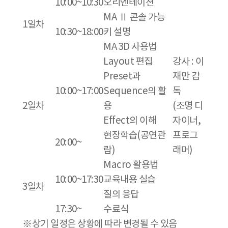
10:00~10:30
오리엔테이션
MA Ⅱ 콘솔 가능
1일차
10:30~18:00
키 설명
MA 3D 사용법
Layout 편집
강사 : 이
Preset과
재만 감
10:00~17:00
Sequence의 활
독
2일차
용
(조명 디
Effect의 이해
자이너,
현장학습(공연관
프로그
20:00~
람)
래머)
Macro 활용법
10:00~17:30
교육내용 실습
3일차
질의 응답
17:30~
수료식
※상기 일정은 상황에 따라 변경될 수 있음