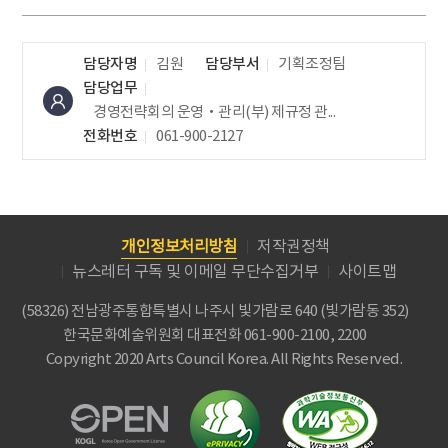
담당자명
김원
담당부서
기획조정팀
담당업무
경영전략회의 운영‧관리(부)
제규정 관...
전화번호
061-900-2127
개인정보처리방침
저작권정책
뉴스레터 구독 및 이메일 무단수집거부
사이트맵
(58326) 전남광주통합특별시 나주시 빛가람로 640 (빛가람동 352)
한국문화예술위원회
대표전화 061-900-2100, 2200
Copyright 2020 Arts Council Korea. All Rights Reserved.