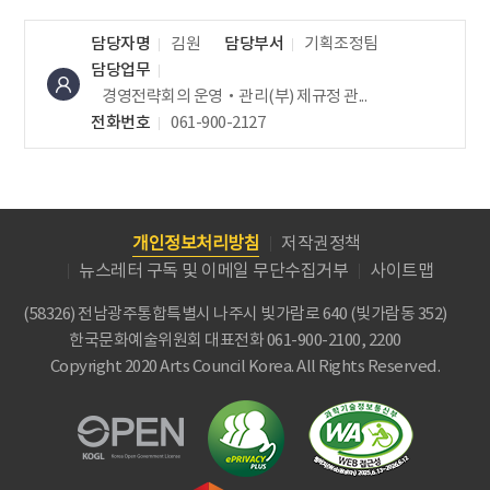
담당자명
김원
담당부서
기획조정팀
담당업무
경영전략회의 운영‧관리(부)
제규정 관...
전화번호
061-900-2127
개인정보처리방침
저작권정책
뉴스레터 구독 및 이메일 무단수집거부
사이트맵
(58326) 전남광주통합특별시 나주시 빛가람로 640 (빛가람동 352)
한국문화예술위원회
대표전화 061-900-2100, 2200
Copyright 2020 Arts Council Korea. All Rights Reserved.