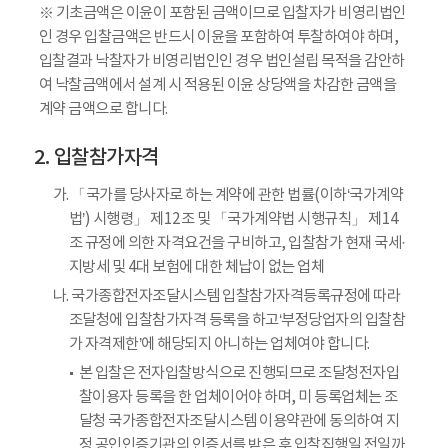
※ 기초금액은 이윤이 포함된 금액이므로 입찰자가 비영리법인
인 경우 입찰금액은 반드시 이윤을 포함하여 투찰하여야 하며,
입찰결과 낙찰자가 비영리법인인 경우 법인설립 목적을 감안하
여 낙찰금액에서 설계 시 적용된 이윤 상당액을 차감한 금액을
계약 금액으로 합니다.
입찰참가자격
가. 「국가를 당사자로 하는 계약에 관한 법률(이하‘국가계약
법’) 시행령」 제12조 및 「국가계약법 시행규칙」 제14
조 규정에 의한 자격요건을 구비하고, 입찰참가 현재 국세·
지방세 및 4대 보험에 대한 체납이 없는 업체
나. 국가종합전자조달시스템 입찰참가자격등록규정에 따라
조달청에 입찰참가자격 등록을 하고‘부정당업자의 입찰참
가 자격제한’에 해당되지 아니하는 업체여야 합니다.
본 입찰은 전자입찰방식으로 진행되므로 조달청전자입
찰이용자 등록을 한 업체이어야 하며, 미 등록업체는 조
달청 국가종합전자조달시스템 이용약관에 동의하여 지
정 공인인증기관의 인증서를 받은 후 입찰집행일 전일까