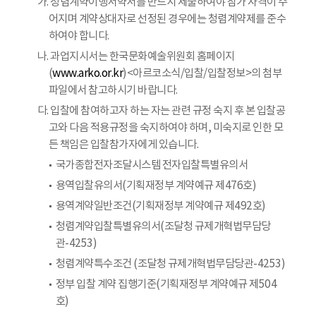
가. 청렴계약이행서약서를 반드시 제출하여야 참가 자격이 주
어지며 계약상대자로 선정된 경우에는 청렴계약제를 준수
하여야 합니다.
나. 과업지시서는 한국문화예술위원회 홈페이지
(
www.arko.or.kr
)<아르코소식/입찰/입찰정보>의 첨부
파일에서 참고하시기 바랍니다.
다. 입찰에 참여하고자 하는 자는 관련 규정 숙지 후 본 입찰공
고와 다음 적용규정을 숙지하여야 하며, 미숙지로 인한 모
든 책임은 입찰참가자에게 있습니다.
국가종합전자조달시스템 전자입찰특별유의서
용역입찰유의서(기획재정부 계약예규 제476호)
용역계약일반조건(기획재정부 계약예규 제492호)
청렴계약입찰특별유의서(조달청 규제개혁법무담당
관-4253)
청렴계약특수조건 (조달청 규제개혁법무담당관-4253)
정부 입찰 계약 집행기준(기획재정부 계약예규 제504
호)