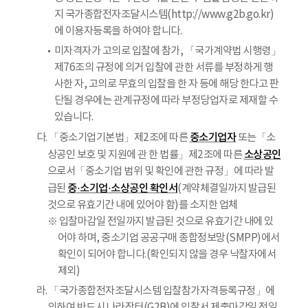
지 국가종합전자조달시스템(http://www.g2b.go.kr)
에 이용자등록을 하여야 합니다.
미자격자가 고의로 입찰에 참가, 「국가계약법 시행령」
제76조의 규정에 의거 입찰에 관한 서류를 부정하게 행
사한 자, 고의로 무효의 입찰을 한 자 등에 해당 한다고 판
단될 경우에는 관계규정에 따라 부정당업자로 제재할 수
있습니다.
중소기업자
다. 「중소기업기본법」제2조에 따른
또는「소
소상공인
상공인 보호 및 지원에 관 한 법률」제2조에 따른
으로서「중소기업 범위 및 확인에 관한 규정」에 따라 발
중
·
소기업
·
소상공인 확인서
급된
(계약체결일까지 발급된
것으로 유효기간 내에 있어야 함)를 소지한 업체
※ 입찰마감일 전일까지 발급된 것으로 유효기간 내에 있
어야 하며, 중소기업 공공구매 종합정보망(SMPP)에서
확인이 되어야 합니다.(확인되지 않을 경우 낙찰자에서
제외)
라. 「국가종합전자조달시스템 입찰참가자격등록규정」에
의하여 반드시 나라장터(G2B)에 입찰서 제출마감일 전일