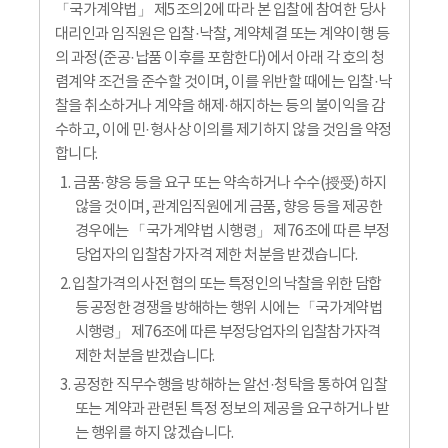
「국가계약법」 제5조의2에 따라 본 입찰에 참여한 당사
대리인과 임직원은 입찰·낙찰, 계약체결 또는 계약이행 등
의 과정(준공·납품 이후를 포함한다)에서 아래 각 호의 청
렴계약 조건을 준수할 것이며, 이를 위반할 때에는 입찰·낙
찰을 취소하거나 계약을 해제·해지하는 등의 불이익을 감
수하고, 이에 민·형사상 이의를 제기하지 않을 것임을 약정
합니다.
1. 금품·향응 등을 요구 또는 약속하거나 수수(授受)하지
않을 것이며, 관계임직원에게 금품, 향응 등을 제공한
경우에는 「국가계약법 시행령」 제76조에 따른 부정
당업자의 입찰참가자격 제한 처분을 받겠습니다.
2. 입찰가격의 사전 협의 또는 특정인의 낙찰을 위한 담합
등 공정한 경쟁을 방해하는 행위 시에는 「국가계약법
시행령」 제76조에 따른 부정당업자의 입찰참가자격
제한 처분을 받겠습니다.
3. 공정한 직무수행을 방해하는 알선·청탁을 통하여 입찰
또는 계약과 관련된 특정 정보의 제공을 요구하거나 받
는 행위를 하지 않겠습니다.