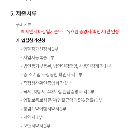
제출서류
구비서류
※ 제안서 마감일기준으로 유효한 증명서(확인서)만 인정
가. 입찰참가신청
입찰참가신청서 1부
사업자등록증 1부
법인등기부등본, 법인인감증명, 사용인감계 각 1부
중·소기업·소상공인 확인서 각 1부
직접생산확인증명서 각 1부
국세, 지방세, 4대보험 완납증명서 각 1부
입찰보증보험 증권(입찰금액의 5% 정률) 1부
청렴계약이행서약서 1부
서약서 1부
보안서약서 1부