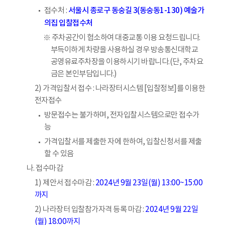
서울시 종로구 동숭길 3(동숭동1-130) 예술가
접수처 :
의집 입찰접수처
※ 주차공간이 협소하여 대중교통 이용 요청드립니다.
부득이하게 차량을 사용하실 경우 방송통신대학교
공영유료주차장을 이용하시기 바랍니다.(단, 주차요
금은 본인부담입니다.)
2) 가격입찰서 접수 : 나라장터시스템 [입찰정보]를 이용한
전자접수
방문접수는 불가하며, 전자입찰시스템으로만 접수가
능
가격입찰서를 제출한 자에 한하여, 입찰신청서를 제출
할 수 있음
나. 접수마감
1) 제안서 접수마감 :
2024년 9월 23일(월) 13:00~15:00
까지
2) 나라장터 입찰참가자격 등록 마감 :
2024년 9월 22일
(월) 18:00까지