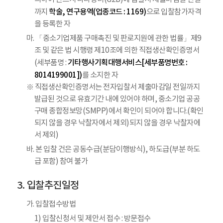
학술, 연구용역(업종코드 : 1169)
까지
으로 입찰참가자격
을 등록한 자
마. 「중소기업제품 구매촉진 및 판로지원에 관한 법률」제9
조 및 같은 법 시행령 제10조에 의한 직접생산확인증명서
기타행사기획대행서비스[세부품명번호 :
(세부품명 :
8014199001])
를 소지한 자
※ 직접생산확인증명서는 전자입찰서 제출마감일 전일까지
발급된 것으로 유효기간 내에 있어야 하며, 중소기업 공공
구매 종합정보망(SMPP)에서 확인이 되어야 합니다.(확인
되지 않을 경우 낙찰자에서 제외)되지 않을 경우 낙찰자에
서 제외)
바. 본 입찰 건은 공동수급(분담이행방식), 하도급(부분 하도
급 포함) 참여 불가
입찰추진일정
가. 입찰접수방법
1) 입찰신청서 및 제안서 접수 : 방문접수