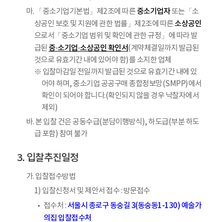
중소기업자
마. 「중소기업기본법」제2조에 따른
또는「소
소상공인
상공인 보호 및 지원에 관한 법률」제2조에 따른
으로서「중소기업 범위 및 확인에 관한 규정」에 따라 발
중·소기업·소상공인 확인서
급된
(계약체결일까지 발급된
것으로 유효기간 내에 있어야 함)를 소지한 업체
※ 입찰마감일 전일까지 발급된 것으로 유효기간 내에 있
어야 하며, 중소기업 공공구매 종합정보망(SMPP)에서
확인이 되어야 합니다.(확인되지 않을 경우 낙찰자에서
제외)
바. 본 입찰 건은 공동수급(분담이행방식), 하도급(부분 하도
급 포함) 참여 불가
입찰추진일정
가. 입찰접수방법
1) 입찰신청서 및 제안서 접수 : 방문접수
서울시 종로구 동숭길 3(동숭동1-130) 예술가
접수처 :
의집 입찰접수처