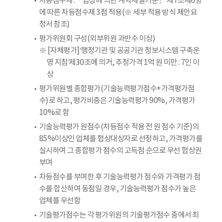
차등점수제 :「협상에 의한 계약체결기준」 제7조제6항
에 따른 차등점수제 3점 적용(※ 세부 적용 방식 제안요
청서 참조)
평가위원회 구성(외부위원 과반수 이상)
※ [자체평가]‘행정기관 및 공공기관 정보시스템 구축운
영 지침’제30조에 의거, 추정가격 1억 원 미만 : 7인 이
상
평가위원별 종합평가(기술능력평가점수+가격평가점
수)로 하고, 평가비중은 기술능력평가 90%, 가격평가
10%로 함
기술능력평가 원점수(차등점수 적용 전 원 점수 기준)의
85%이상인 업체를 협상대상자로 선정하고, 가격평가를
실시하여 그 종합평가 점수의 고득점 순으로 우선 협상권
부여
차등점수를 부여한 후 기술능력평가 점수와 가격평가 점
수를 합산하여 동점일 경우, 기술능력평가 점수가 높은
업체를 우선함
기술평가점수는 각 평가위원의 기술평가점수 중에서 최