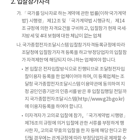
입찰참가자격
가. 「국가를 당사자로 하는 계약에 관한 법률(이하‘국가계약
법’) 시행령」 제12조 및 「국가계약법 시행규칙」 제14
조 규정에 의한 자격요건을 구비하고, 입찰참가 현재 국세·
지방세 및 4대 보험에 대한 체납이 없는 업체
나. 국가종합전자조달시스템 입찰참가자격등록규정에 따라
조달청에 입찰참가자격 등록을 하고‘부정당업자의 입찰참
가 자격제한’에 해당되지 아니하는 업체여야 합니다.
본 입찰은 전자입찰방식으로 진행되므로 조달청전자입
찰이용자 등록을 한 업체이어야 하며, 미 등록업체는 조
달청 국가종합전자조달시스템 이용약관에 동의하여 지
정 공인인증기관의 인증서를 받은 후 입찰집행일 전일까
지 국가종합전자조달시스템(http://www.g2b.go.kr)
에 이용자등록을 하여야 합니다.
미자격자가 고의로 입찰에 참가, 「국가계약법 시행령」
제76조의 규정에 의거 입찰에 관한 서류를 부정하게 행
사한 자, 고의로 무효의 입찰을 한 자 등에 해당 한다고 판
단될 경우에는 관계규정에 따라 부정당업자로 제재할 수