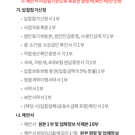
※ 제안서 마감일기준으로 유효한 증명서(확인서)만 인정
가. 입찰참가신청
입찰참가신청서 1부
사업자등록증 1부
법인등기부등본, 법인인감증명, 사용인감계 각 1부
중·소기업·소상공인 확인서 각 1부
직접생산확인증명서 각 1부
국세, 지방세, 4대보험 완납증명서 각 1부
입찰보증보험 증권(입찰금액의 5% 정률) 1부
청렴계약이행서약서 1부
서약서 1부
보안서약서 1부
(해당 시)입찰업체(공동수급체 포함)확인서 1부
나. 제안서
원본 1부 및 업체정보 삭제본 10부
제안서 :
원본 파일 및 업체정보
제안서 파일(USB 메모리 1개) :