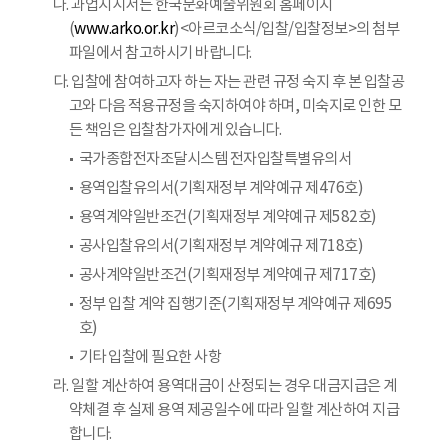
나. 과업지시서는 한국문화예술위원회 홈페이지
(
www.arko.or.kr
)<아르코소식/입찰/입찰정보>의 첨부
파일에서 참고하시기 바랍니다.
다. 입찰에 참여하고자 하는 자는 관련 규정 숙지 후 본 입찰공
고와 다음 적용규정을 숙지하여야 하며, 미숙지로 인한 모
든 책임은 입찰참가자에게 있습니다.
국가종합전자조달시스템 전자입찰특별유의서
용역입찰유의서(기획재정부 계약예규 제476호)
용역계약일반조건(기획재정부 계약예규 제582호)
공사입찰유의서(기획재정부 계약예규 제718호)
공사계약일반조건(기획재정부 계약예규 제717호)
정부 입찰 계약 집행기준(기획재정부 계약예규 제695
호)
기타 입찰에 필요한 사항
라. 일할 계산하여 용역대금이 산정되는 경우 대금지급은 계
약체결 후 실제 용역 제공일수에 따라 일할 계산하여 지급
합니다.