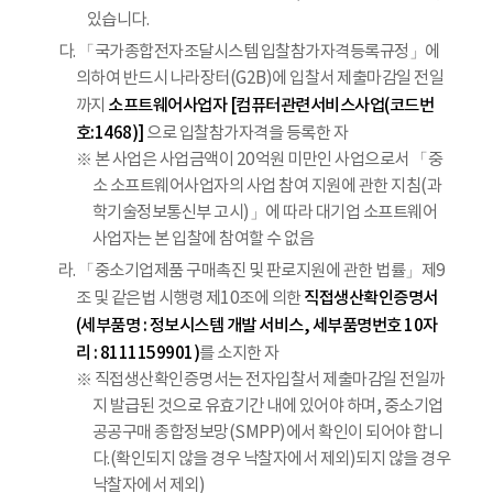
있습니다.
다. 「국가종합전자조달시스템 입찰참가자격등록규정」에
의하여 반드시 나라장터(G2B)에 입찰서 제출마감일 전일
소프트웨어사업자 [컴퓨터관련서비스사업(코드번
까지
호:1468)]
으로 입찰참가자격을 등록한 자
※ 본 사업은 사업금액이 20억원 미만인 사업으로서 「중
소 소프트웨어사업자의 사업 참여 지원에 관한 지침(과
학기술정보통신부 고시)」에 따라 대기업 소프트웨어
사업자는 본 입찰에 참여할 수 없음
라. 「중소기업제품 구매촉진 및 판로지원에 관한 법률」제9
직접생산확인증명서
조 및 같은법 시행령 제10조에 의한
(세부품명 : 정보시스템 개발 서비스, 세부품명번호 10자
리 : 8111159901)
를 소지한 자
※ 직접생산확인증명서는 전자입찰서 제출마감일 전일까
지 발급된 것으로 유효기간 내에 있어야 하며, 중소기업
공공구매 종합정보망(SMPP)에서 확인이 되어야 합니
다.(확인되지 않을 경우 낙찰자에서 제외)되지 않을 경우
낙찰자에서 제외)