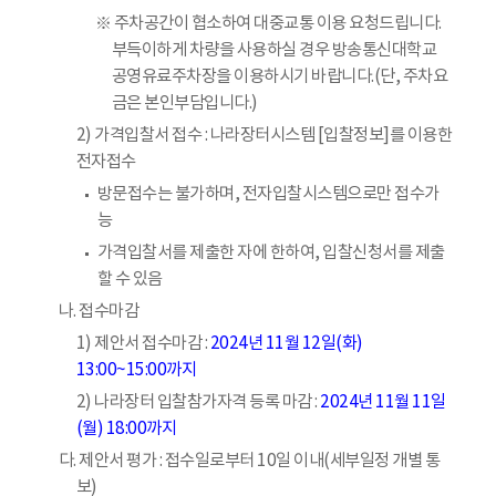
※ 주차공간이 협소하여 대중교통 이용 요청드립니다.
부득이하게 차량을 사용하실 경우 방송통신대학교
공영유료주차장을 이용하시기 바랍니다.(단, 주차요
금은 본인부담입니다.)
2) 가격입찰서 접수 : 나라장터시스템 [입찰정보]를 이용한
전자접수
방문접수는 불가하며, 전자입찰시스템으로만 접수가
능
가격입찰서를 제출한 자에 한하여, 입찰신청서를 제출
할 수 있음
나. 접수마감
1) 제안서 접수마감 :
2024년 11월 12일(화)
13:00~15:00까지
2) 나라장터 입찰참가자격 등록 마감 :
2024년 11월 11일
(월) 18:00까지
다. 제안서 평가 : 접수일로부터 10일 이내(세부일정 개별 통
보)