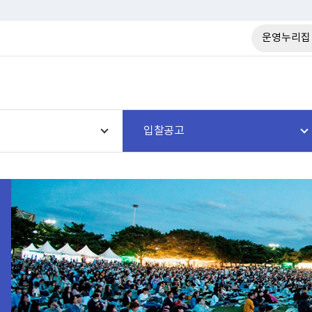
운영누리집
입찰공고