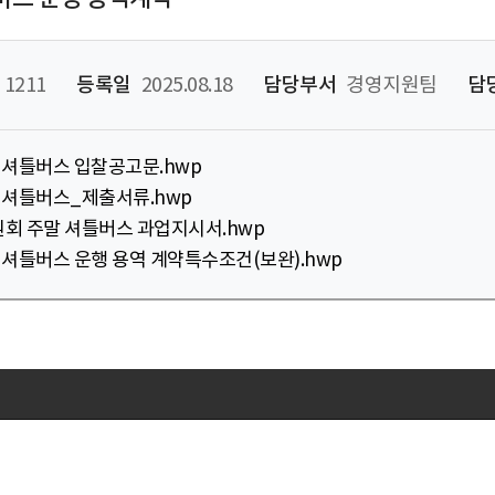
1211
등록일
2025.08.18
담당부서
경영지원팀
담
 셔틀버스 입찰공고문.hwp
 셔틀버스_제출서류.hwp
원회 주말 셔틀버스 과업지시서.hwp
셔틀버스 운행 용역 계약특수조건(보완).hwp