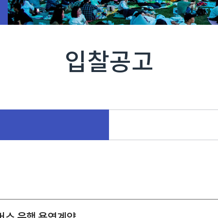
입찰공고
틀버스 운행 용역계약