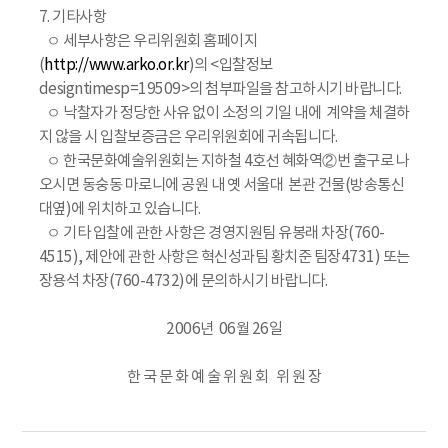
7. 기타사항
ㅇ 세부사항은 우리위원회 홈페이지
(
http://www.arko.or.kr
)의 <입찰정보
designtimesp=19509>의 첨부파일을 참고하시기 바랍니다.
ㅇ 낙찰자가 정당한 사유 없이 소정의 기일 내에 계약을 체결하
지 않을 시 입찰보증금은 우리위원회에 귀속됩니다.
ㅇ 한국문화예술위원회는 지하철 4호선 혜화역②번 출구로 나
오시면 동숭동 마로니에 공원 내 옛 서울대 본관 건물(방송통신
대옆)에 위치하고 있습니다.
ㅇ 기타 입찰에 관한 사항은 경영지원팀 유봉래 차장(760-
4515), 제안에 관한 사항은 혁신성과팀 황치준 팀장4731) 또는
장용석 차장(760-4732)에 문의하시기 바랍니다.
2006년 06월 26일
한 국 문 화 예 술 위 원 회 위 원 장