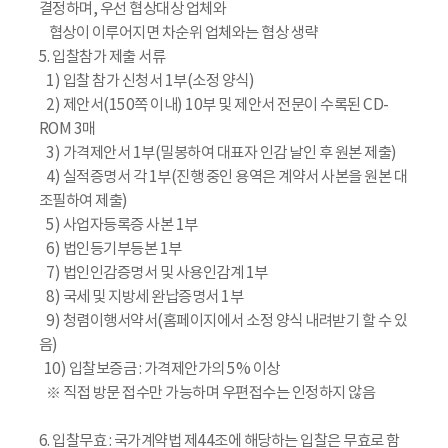
결정하며, 우선 협상대상 업체와
협상이 이루어지면 차순위 업체와는 협상 생략
5. 입찰참가 제출 서류
1) 입찰 참가 신청서 1부(소정 양식)
2) 제안서(150쪽 이내) 10부 및 제안서 전문이 수록된 CD-
ROM 3매
3) 가격제안서 1부(밀봉하여 대표자 인감 날인 후 원본 제출)
4) 실적증명서 각 1부(진행 중인 용역은 계약서 사본을 원본 대
조필하여 제출)
5) 사업자등록증 사본 1부
6) 법인등기부등본 1부
7) 법인인감증명서 및 사용인감계 1부
8) 국세 및 지방세 완납증명서 1부
9) 청렴이행서약서(홈페이지에서 소정 양식 내려받기 할 수 있
음)
10) 입찰보증금 : 가격제안가의 5% 이상
※ 직접 방문 접수만 가능하며 우편접수는 인정하지 않음
6. 입찰무효 : 국가계약법 제44조에 해당하는 입찰은 무효로 함