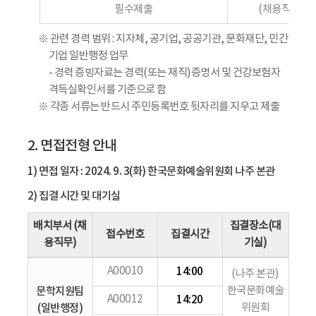
필수제출
(채용직무 관련
※ 관련 경력 범위 : 지자체, 공기업, 공공기관, 문화재단, 민간
기업 일반행정 업무
- 경력 증빙자료는 경력(또는 재직)증명서 및 건강보험자
격득실확인서를 기준으로 함
※ 각종 서류는 반드시 주민등록번호 뒷자리를 지우고 제출
2. 면접전형 안내
1) 면접 일자 : 2024. 9. 3(화) 한국문화예술위원회 나주 본관
2) 집결 시간 및 대기실
배치부서 (채
집결장소(대
접수번호
집결시간
용직무)
기실)
A00010
14:00
(나주 본관)
문학지원팀
한국문화예술
A00012
14:20
(일반행정)
위원회