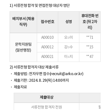
1) 서류전형 합격 및 면접전형 대상자 명단
휴대전화 번
배치부서 (채용
접수번호
성명
호 (뒤 2자
직무)
리)
A00010
오○미
**71
문학지원팀
A00012
강○수
**15
(일반행정)
A00021
이○지
**47
2) 서류전형 합격자 대상 제출서류
제출방법 : 전자우편 접수(recruit@arko.or.kr)
제출기한 : 2024. 8. 29(목) 14:00까지
제출자료
제출대상
서류전형 합격자 전원
필수응