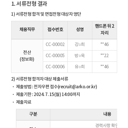
1. 서류전형 결과
1) 서류전형 합격 및 면접전형 대상자 명단
핸드폰 뒤 2
채용직무
접수번호
성명
자리
CC-00002
강○희
**46
전산
CC-00005
방○욱
**22
(정보화)
CC-00006
유○희
**46
2) 서류전형 합격자 대상 제출서류
제출방법 : 전자우편 접수(recruit@arko.or.kr)
제출기한 : 2024. 7. 15(월) 14:00까지
제출자료
구분
내용
경력사항 확인