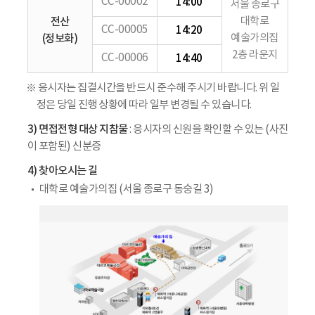
CC-00002
14:00
서울 종로구
전산
대학로
CC-00005
14:20
(정보화)
예술가의집
2층 라운지
CC-00006
14:40
※ 응시자는 집결시간을 반드시 준수해 주시기 바랍니다. 위 일
정은 당일 진행 상황에 따라 일부 변경될 수 있습니다.
3) 면접전형 대상 지참물
: 응시자의 신원을 확인할 수 있는 (사진
이 포함된) 신분증
4) 찾아오시는 길
대학로 예술가의집 (서울 종로구 동숭길 3)