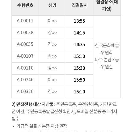
집결장소(대
수험번호
성명
집결일시
기실)
A-00011
이○○
13:55
A-00038
강○○
14:15
A-00055
김○○
14:35
한국문화예술
위원회
A-00107
박○○
15:10
나주 본관 3층
위원실
A-00110
김○○
15:30
A-00246
이○○
15:50
A-00326
김○○
16:10
2) 면접전형 대상 지참물 :
주민등록증, 운전면허증, 기간 만료
전 여권, 주민등록증발급신청 확인서, 모바일 신분증 중 1가지
필수
가급적 실물 신분증 지참 권장