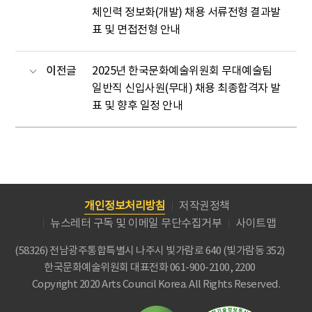
체인력 정보화(개발) 채용 서류전형 결과발
표 및 면접전형 안내
이전글
2025년 한국문화예술위원회 무대예술팀
일반직 신입사원(무대) 채용 최종합격자 발
표 및 향후 일정 안내
개인정보처리방침
저작권정책
뉴스레터 구독 및 이메일 무단수집거부
사이트맵
(58326) 전남광주통합특별시 나주시 빛가람로 640 (빛가람동 352)
한국문화예술위원회
대표전화 061-900-2100, 2200
Copyright 2020 Arts Council Korea. All Rights Reserved.