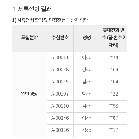
1. 서류전형 결과
1) 서류전형 합격 및 면접전형 대상자 명단
휴대전화 번
모집분야
수험번호
성명
호 (끝 번호 2
자리)
A-00011
이○○
**74
A-00038
강○○
**64
A-00055
김○○
**04
일반행정
A-00107
박○○
**22
A-00110
김○○
**98
A-00246
이○○
**87
A-00326
김○○
**17