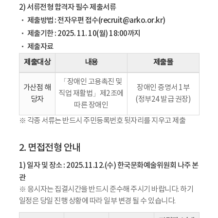
2) 서류전형 합격자 필수 제출서류
제출방법 : 전자우편 접수(recruit@arko.or.kr)
제출기한 : 2025. 11. 10(월) 18:00까지
제출자료
제출대상
내용
제출물
「장애인 고용촉진 및
가산점 해
장애인 증명서 1부
직업 재활법」제2조에
당자
(정부24 발급 권장)
따른 장애인
※ 각종 서류는 반드시 주민등록번호 뒷자리를 지우고 제출
2. 면접전형 안내
1) 일자 및 장소 : 2025.11.12.(수) 한국문화예술위원회 나주 본
관
※ 응시자는 집결시간을 반드시 준수해 주시기 바랍니다. 하기
일정은 당일 진행 상황에 따라 일부 변경 될 수 있습니다.