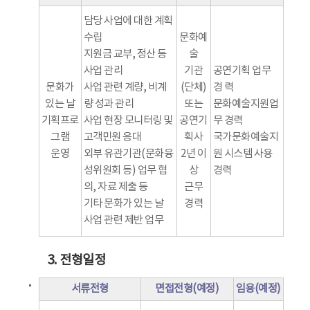
담당 사업에 대한 계획
수립
문화예
지원금 교부, 정산 등
술
사업 관리
기관
공연기획 업무
문화가
사업 관련 계량, 비계
(단체)
경 력
있는 날
량 성과 관리
또는
문화예술지원업
기획프로
사업 현장 모니터링 및
공연기
무 경력
그램
고객민원 응대
획사
국가문화예술지
운영
외부 유관기관(문화융
2년 이
원 시스템 사용
성위원회 등) 업무 협
상
경력
의, 자료 제출 등
근무
기타 문화가 있는 날
경력
사업 관련 제반 업무
3. 전형일정
서류전형
면접전형(예정)
임용(예정)