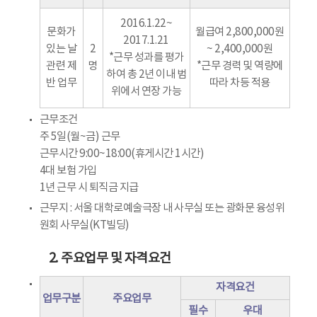
2016.1.22~
문화가
월급여 2,800,000원
2017.1.21
있는 날
2
~ 2,400,000원
*근무 성과를 평가
관련 제
명
*근무 경력 및 역량에
하여 총 2년 이내 범
반 업무
따라 차등 적용
위에서 연장 가능
근무조건
주 5일(월~금) 근무
근무시간 9:00~18:00(휴게시간 1시간)
4대 보험 가입
1년 근무 시 퇴직금 지급
근무지 : 서울 대학로예술극장 내 사무실 또는 광화문 융성위
원회 사무실(KT빌딩)
2. 주요업무 및 자격요건
자격요건
업무구분
주요업무
필수
우대