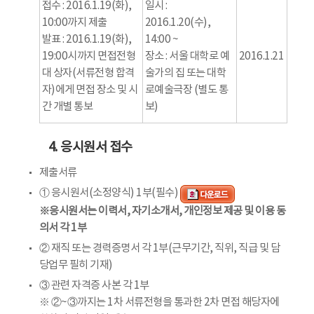
접수 : 2016.1.19(화),
일시 :
10:00까지 제출
2016.1.20(수),
발표 : 2016.1.19(화),
14:00 ~
19:00시까지 면접전형
장소 : 서울 대학로 예
2016.1.21
대 상자(서류전형 합격
술가의 집 또는 대학
자)에게 면접 장소 및 시
로예술극장 (별도 통
간 개별 통보
보)
4. 응시원서 접수
제출서류
① 응시원서(소정양식) 1부(필수)
※응시원서는 이력서, 자기소개서, 개인정보 제공 및 이용 동
의서 각 1부
② 재직 또는 경력증명서 각 1부(근무기간, 직위, 직급 및 담
당업무 필히 기재)
③ 관련 자격증 사본 각 1부
※ ②~③까지는 1차 서류전형을 통과한 2차 면접 해당자에