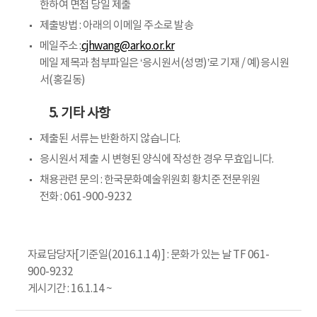
한하여 면접 당일 제출
제출방법 : 아래의 이메일 주소로 발송
메일주소 :
cjhwang@arko.or.kr
메일 제목과 첨부파일은 ‘응시원서(성명)’로 기재 / 예)응시원
서(홍길동)
5. 기타 사항
제출된 서류는 반환하지 않습니다.
응시원서 제출 시 변형된 양식에 작성한 경우 무효입니다.
채용관련 문의 : 한국문화예술위원회 황치준 전문위원
전화 : 061-900-9232
자료담당자[기준일(2016.1.14)] : 문화가 있는 날 TF 061-
900-9232
게시기간 : 16.1.14 ~