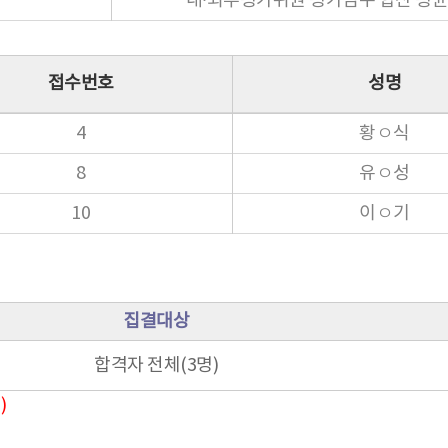
내∙외부평가위원 평가점수 합산 평균 
접수번호
성명
4
황ㅇ식
8
유ㅇ성
10
이ㅇ기
집결대상
합격자 전체(3명)
)