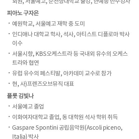
회원, 서울예고, 순천향대학교 출강, 한예종 반주강사
피아노 구자은
예원학교, 서울예고 재학 중 도미
인디애나 대학교 학사, 석사, 아티스트 디플로마 박사
이수
서울시향, KBS오케스트라 등 국내외 유수의 오케스
트라와 협연
유럽 유수의 페스티발, 아카데미 교수로 참가
현, 사)프렌즈오브뮤직 대표
플룻 김빛나
서울예고 졸업
이화여자대학교 졸업, 동 대학원 석사 학위 취득
Gaspare Spontini 공립음악원(Ascoli piceno,
Italia) 박사