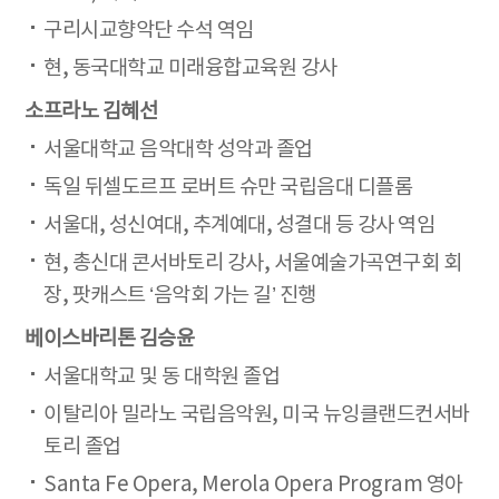
구리시교향악단 수석 역임
현, 동국대학교 미래융합교육원 강사
소프라노 김혜선
서울대학교 음악대학 성악과 졸업
독일 뒤셀도르프 로버트 슈만 국립음대 디플롬
서울대, 성신여대, 추계예대, 성결대 등 강사 역임
현, 총신대 콘서바토리 강사, 서울예술가곡연구회 회
장, 팟캐스트 ‘음악회 가는 길’ 진행
베이스바리톤 김승윤
서울대학교 및 동 대학원 졸업
이탈리아 밀라노 국립음악원, 미국 뉴잉클랜드컨서바
토리 졸업
Santa Fe Opera, Merola Opera Program 영아