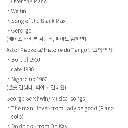
Over the Piano
Waitin
Song of the Black Max
Gerorge
(베이스 바리톤 김승윤, 피아노 김하얀)
Astor Piazzola/ Histoire du Tango 탱고의 역사
Bordel 1900
cafe 1930
Nightclub 1960
(플룻 김빛나, 피아노 김하얀)
George Gershwin/ Musical songs
The man I love - from Lady be good (Piano
solo)
Do do do - from Oh Kay