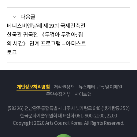
다음글
베니스비엔날레 제19회 국제건축전
한국관 귀국전 《두껍아 두껍아: 집
의 시간》 연계 프로그램 – 아티스트
토크
개인정보처리방침
저작권정책
뉴스레터 구독 및 이메일
무단수집거부
사이트맵
(58326) 전남광주통합특별시 나주시 빛가람로 640 (빛가람동 352)
한국문화예술위원회
대표전화 061-900-2100, 2200
Copyright 2020 Arts Council Korea. All Rights Reserved.