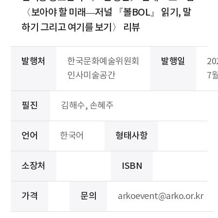
〈보아야 할 미래―저널 『볼BOL』 읽기, 말
하기 그리고 여기를 보기〉 리뷰
발행처
한국문화예술위원회
발행일
20
인사미술공간
7
필진
김해수, 손혜주
언어
한국어
형태사항
소장처
ISBN
가격
문의
arkoevent@arko.or.kr